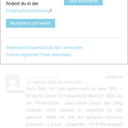
Jetzt abonnieren
findest du in der
Datenschutzerklärung
!
Tobias Beugel
#309042
18. Februar 2024 um 20:05 Uhr
Akzeptieren und weiter
Hallo Nils, habe bei einer Bekannten den 2. Steg
Teilnehmer
einfach rausgeflext. Man muss nur vorsichtig
sein mit der Wärmeentwicklung beim flexen.
Impressum
Datenschutz
Abo verwalten
D.h. der “Stumpf” sollte im Schuh bleiben,
Schon registriert? Hier anmelden
damit der wasserdicht bleibt.
Manja Pietzcker
#309218
19. Februar 2024 um 20:43 Uhr
Hallo Nils, ich hab auch noch so eine SNS –
Teilnehmer
Bindung. Diese ist tatsächlich deutlich älter, als
die Pilotschuhe… und daher passt der Steg
wirklich nicht, obwohl er ungefähr an der
gleichen Stelle ist, wie die späteren minimal
breiteren Lücken folgender Profil-Bindungen