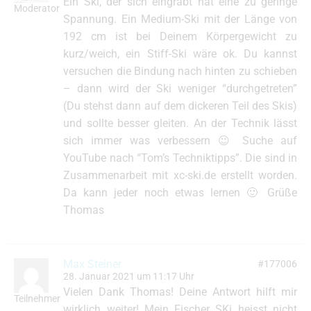
Ein Ski, der sich eingräbt hat eine zu geringe
Moderator
Spannung. Ein Medium-Ski mit der Länge von
192 cm ist bei Deinem Körpergewicht zu
kurz/weich, ein Stiff-Ski wäre ok. Du kannst
versuchen die Bindung nach hinten zu schieben
– dann wird der Ski weniger “durchgetreten”
(Du stehst dann auf dem dickeren Teil des Skis)
und sollte besser gleiten. An der Technik lässt
sich immer was verbessern 😉 Suche auf
YouTube nach “Tom’s Techniktipps”. Die sind in
Zusammenarbeit mit xc-ski.de erstellt worden.
Da kann jeder noch etwas lernen 🙂 Grüße
Thomas
Max Steiner
#177006
28. Januar 2021 um 11:17 Uhr
Vielen Dank Thomas! Deine Antwort hilft mir
Teilnehmer
wirklich weiter! Mein Fischer SKi heisst nicht