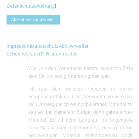
Datenschutzerklärung
!
Max Steiner
#177081
28. Januar 2021 um 17:56 Uhr
Danke für deine Tipps!
Akzeptieren und weiter
Teilnehmer
Alexander Weiß
#177090
Impressum
Datenschutz
Abo verwalten
29. Januar 2021 um 11:06 Uhr
Schon registriert? Hier anmelden
Hallo Max!
Teilnehmer
Wie von den Vorrednern bereits erwähnt dürfte
dein Ski zu wenig Spannung besitzen.
Ich rate den meisten Personen in meine
Freundschaftskreis bzw. Verwandtenkreis dazu,
sich vorweg gleich ein hochwertiges Material zu
kaufen, bei kleinerem Budget dann gebrauchtes
Material. Es ist beim Langlauf im Gegensatz
zum Skilauf meiner Meinung so, dass man mit
hochwertigen Material (Rennmaterial) auch