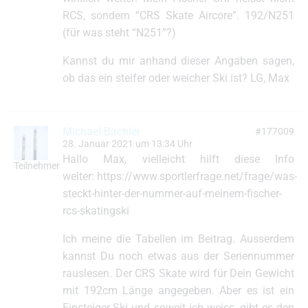
RCS, sondern “CRS Skate Aircore”. 192/N251
(für was steht “N251”?)
Kannst du mir anhand dieser Angaben sagen,
ob das ein steifer oder weicher Ski ist? LG, Max
Michael Birchler
#177009
28. Januar 2021 um 13:34 Uhr
Hallo Max, vielleicht hilft diese Info
Teilnehmer
weiter: https://www.sportlerfrage.net/frage/was-
steckt-hinter-der-nummer-auf-meinem-fischer-
rcs-skatingski
Ich meine die Tabellen im Beitrag. Ausserdem
kannst Du noch etwas aus der Seriennummer
rauslesen. Der CRS Skate wird für Dein Gewicht
mit 192cm Länge angegeben. Aber es ist ein
Einsteiger-Ski und soweit ich weiss, gibt es den