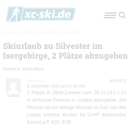
XC-SKI.DE
»
FOREN
»
ALLGEMEIN
»
SUCHE/BIETE
Skiurlaub zu Silvester im
Isergebirge, 2 Plätze abzugeben
Posted in:
Suche/Biete
Anonym
#340925
5. Dezember 2024 um 21:06 Uhr
2 Plätze in 2Bett-Zimmer vom 26.12.24-2.1.25
Inaktiv
in einfacher Pension in Jizerka abzugeben. Die
Pension ist nur wenige Minuten zu Fuß von den
Loipen entfernt. Kosten für Ü+HP (böhmische
Küche) p.P. 420,- EUR.