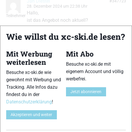
Jan Diestel
#347723
28. Dezember 2024 um 22:38 Uhr
Hallo,
Teilnehmer
ist das Angebot noch aktuell?
Dann können sie sich bei mir melden unter
Wie willst du xc-ski.de lesen?
0172/7715768 oder unter
diestel.home@gmail.com
Besten Dank und sonnige Grüße!
Mit Werbung
Mit Abo
Jan Diestel
weiterlesen
Besuche xc-ski.de mit
eigenem Account und völlig
Besuche xc-ski.de wie
Ansicht von 2 Beiträgen – 1 bis 2 (von insgesamt 2)
werbefrei.
gewohnt mit Werbung und
Du musst angemeldet sein, um auf dieses Thema antworten zu können.
Tracking. Alle Infos dazu
Jetzt abonnieren
findest du in der
Datenschutzerklärung
!
Benutzername:
Akzeptieren und weiter
Passwort: