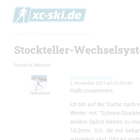
XC-SKI.DE
»
FOREN
»
ALLGEMEIN
»
MATERIAL
Stockteller-Wechselsys
Posted in:
Material
Wolfgang Nuding
2. November 2021 um 20:50 Uhr
Hallo zusammen,
Teilnehmer
ich bin auf der Suche nach 
Winter mit “Schnee-Stockt
andere Spitze kleben zu mü
10,2mm. D.h. die mir bek
ausgelegt sind. Gibt es au