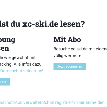
 älteren LEKI-Stock. Die waren ja mal bei 10mm, a
st du xc-ski.de lesen?
h für 8 bzw. 9mm Rohrdurchmesser.
mal bei Sport-Albert nachschauen.
bung
Mit Abo
sen
Besuche xc-ski.de mit eige
völlig werbefrei.
de wie gewohnt mit
cking. Alle Infos dazu
Jetzt abonnieren
r
Datenschutzerklärung
!
eiter
chmesser von 10 mm wird es schwierig 🙁 Im Zweifels
nschutz
Abo verwalten
Schon registriert? Hier anmelden
lefonisch anfragen.