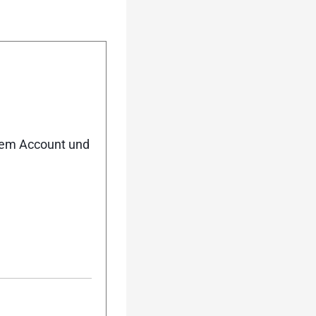
ber das eigene
nem Account und
#215177
fall bei Herrn