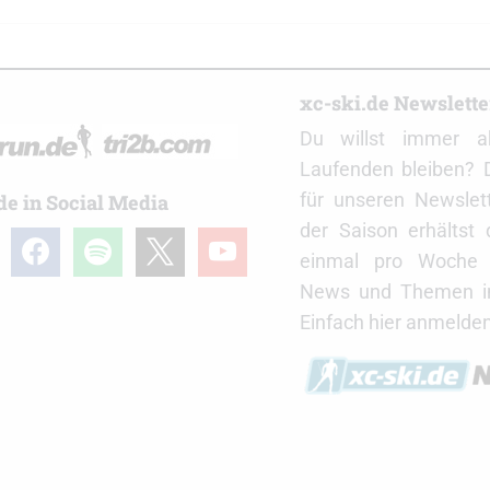
r
xc-ski.de Newslett
Du willst immer a
Laufenden bleiben? 
für unseren Newslet
de in Social Media
der Saison erhältst
gram
facebook
spotify
x
youtube
einmal pro Woche d
News und Themen in
Einfach hier anmelden