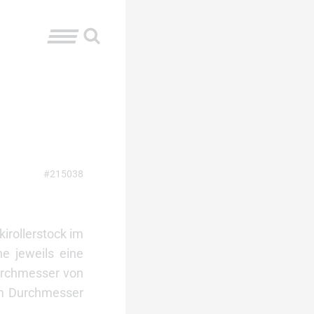
#215038
irollerstock im
e jeweils eine
urchmesser von
mm Durchmesser