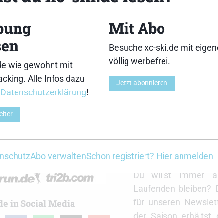
bung
Mit Abo
sen
Besuche xc-ski.de mit eige
völlig werbefrei.
de wie gewohnt mit
cking. Alle Infos dazu
Jetzt abonnieren
r
Datenschutzerklärung
!
eiter
nschutz
Abo verwalten
Schon registriert? Hier anmelden
r
xc-ski.de Newslett
Du willst immer a
Laufenden bleiben? 
für unseren Newslet
de in Social Media
der Saison erhältst