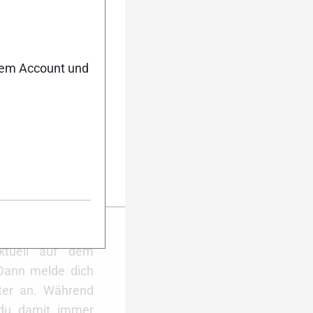
nem Account und
Anmelden
er Anmeldung
ktuell auf dem
Dann melde dich
ter an. Während
 du damit immer