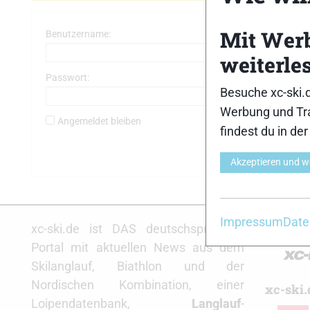
Mit Wer
Benutzername:
weiterle
Passwort:
Besuche xc-ski.
Werbung und Tra
Angemeldet bleiben
findest du in de
Akzeptieren und w
Impressum
Date
Partne
xc-ski.de ist DAS deutschsprachige
Portal mit aktuellen News aus dem
Skilanglauf, Biathlon und der
Nordischen Kombination, einer
xc-ski.
Loipendatenbank,
Langlauf
-