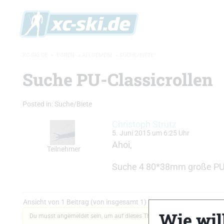
XC-SKI.DE
»
FOREN
»
ALLGEMEIN
»
SUCHE/BIETE
Suche PU-Classicrollen
Posted in:
Suche/Biete
Christoph Strutz
5. Juni 2015 um 6:25 Uhr
Ahoi,
Teilnehmer
Suche 4 80*38mm große PU-R
Ansicht von 1 Beitrag (von insgesamt 1)
Wie will
Du musst angemeldet sein, um auf dieses Thema antworten zu können.