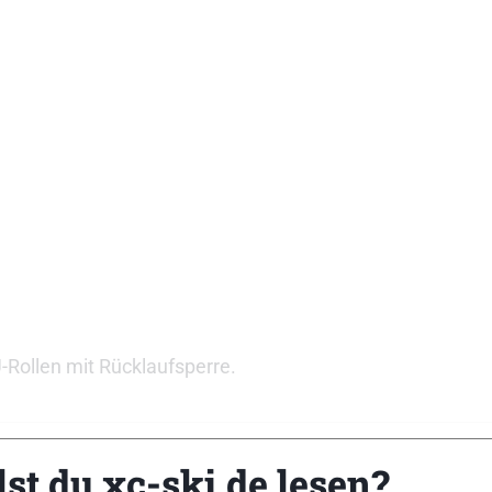
ollen mit Rücklaufsperre.
st du xc-ski.de lesen?