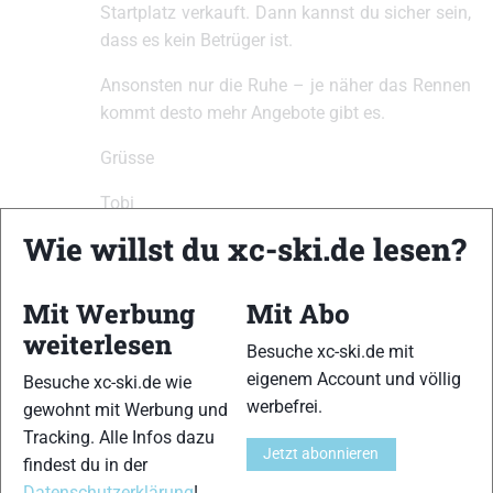
Startplatz verkauft. Dann kannst du sicher sein,
dass es kein Betrüger ist.
Ansonsten nur die Ruhe – je näher das Rennen
kommt desto mehr Angebote gibt es.
Grüsse
Tobi
Wie willst du xc-ski.de lesen?
Tobias Gehrke
#276366
Mit Werbung
Mit Abo
6. Mai 2023 um 9:03 Uhr
weiterlesen
Teilnehmer
Besuche xc-ski.de mit
eigenem Account und völlig
Besuche xc-ski.de wie
Buy and sell a start position
werbefrei.
gewohnt mit Werbung und
Tracking. Alle Infos dazu
Jetzt abonnieren
findest du in der
Datenschutzerklärung
!