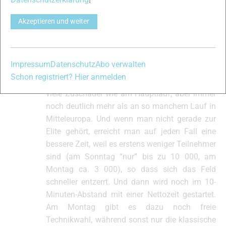
Roland Schmid
#276609
13. Mai 2023 um 12:38 Uhr
Akzeptieren und weiter
Hast du schon mal darüber nachgedacht, an
Teilnehmer
der Öppet Spår Sonntag oder Montag zu
starten. Es ist zwar nicht “der” Wasalauf, aber
Impressum
Datenschutz
Abo verwalten
es ist die identische Strecke mit den gleichen
Schon registriert? Hier anmelden
Kontrollpunkten, etc. Es sind zwar nicht ganz so
viele Zuschauer wie am Hauptlauf, aber immer
noch deutlich mehr als an so manchem Lauf in
Mitteleuropa. Und wenn man nicht gerade zur
Elite gehört, erreicht man auf jeden Fall eine
bessere Zeit, weil es erstens weniger Teilnehmer
sind (am Sonntag “nur” bis zu 10 000, am
Montag ca. 3 000), so dass sich das Feld
schneller entzerrt. Und dann wird noch im 10-
Minuten-Abstand mit einer Nettozeit gestartet.
Am Montag gibt es dazu noch freie
Technikwahl, während sonst nur die klassische