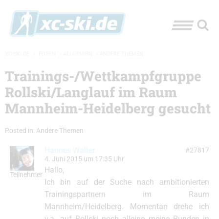
XC-SKI.DE
»
FOREN
»
ALLGEMEIN
»
ANDERE THEMEN
Trainings-/Wettkampfgruppe
Rollski/Langlauf im Raum
Mannheim-Heidelberg gesucht
Posted in:
Andere Themen
Hannes Walter
#27817
4. Juni 2015 um 17:35 Uhr
Hallo,
Teilnehmer
Ich bin auf der Suche nach ambitionierten
Trainingspartnern im Raum
Mannheim/Heidelberg. Momentan drehe ich
v.a. auf Rollski noch alleine meine Runden in