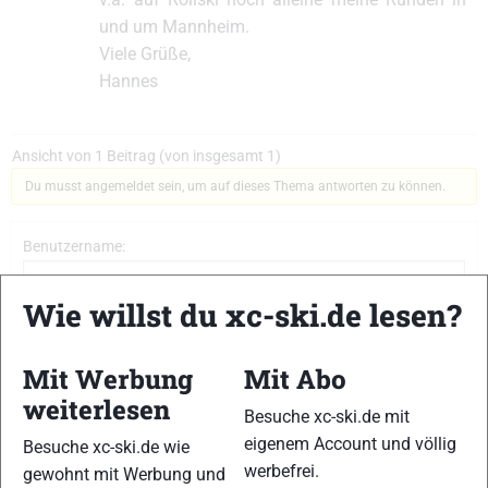
und um Mannheim.
Viele Grüße,
Hannes
Ansicht von 1 Beitrag (von insgesamt 1)
Du musst angemeldet sein, um auf dieses Thema antworten zu können.
Benutzername:
Wie willst du xc-ski.de lesen?
Passwort:
Mit Werbung
Mit Abo
Angemeldet bleiben
weiterlesen
Besuche xc-ski.de mit
Anmelden
eigenem Account und völlig
Besuche xc-ski.de wie
werbefrei.
gewohnt mit Werbung und