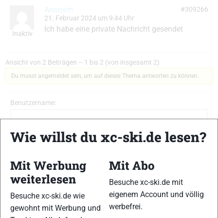
Anonym
#309266
21. Februar 2024 um 9:44 Uhr
Ich habe eine private Nachricht gesendet
Inaktiv
Ansicht von 2 Beiträgen – 1 bis 2 (von insgesamt 2)
Du musst angemeldet sein, um auf dieses Thema antworten zu können.
Benutzername:
Wie willst du xc-ski.de lesen?
Passwort:
Mit Werbung
Mit Abo
Angemeldet bleiben
weiterlesen
Besuche xc-ski.de mit
Anmelden
eigenem Account und völlig
Besuche xc-ski.de wie
werbefrei.
gewohnt mit Werbung und