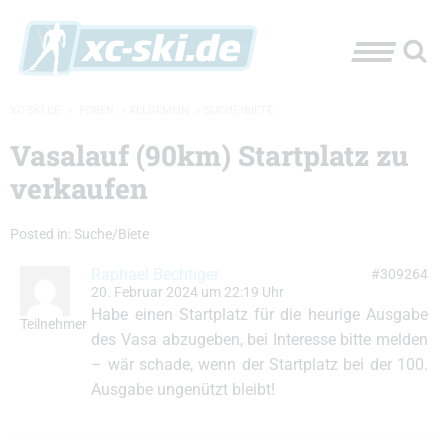
XC-SKI.DE
»
FOREN
»
ALLGEMEIN
»
SUCHE/BIETE
Vasalauf (90km) Startplatz zu
verkaufen
Posted in:
Suche/Biete
Raphael Bechtiger
#309264
20. Februar 2024 um 22:19 Uhr
Habe einen Startplatz für die heurige Ausgabe
Teilnehmer
des Vasa abzugeben, bei Interesse bitte melden
– wär schade, wenn der Startplatz bei der 100.
Ausgabe ungenützt bleibt!