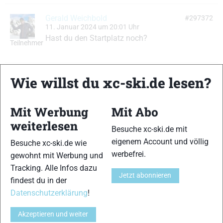
Gerald Weichbold
#297372
11. Januar 2024 um 20:01 Uhr
Hast du den Startplatz noch?
Teilnehmer
Steffen Kassik
#297392
Wie willst du xc-ski.de lesen?
11. Januar 2024 um 22:51 Uhr
Hallo Gerald,
Teilnehmer
Mit Werbung
Mit Abo
Der Startplatz ist inzwischen verkauft.
weiterlesen
Besuche xc-ski.de mit
Gruß Steffen
eigenem Account und völlig
Besuche xc-ski.de wie
werbefrei.
gewohnt mit Werbung und
Tracking. Alle Infos dazu
Ansicht von 4 Beiträgen – 1 bis 4 (von insgesamt 4)
Jetzt abonnieren
findest du in der
Du musst angemeldet sein, um auf dieses Thema antworten zu können.
Datenschutzerklärung
!
Benutzername:
Akzeptieren und weiter