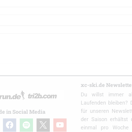
r
xc-ski.de Newslett
Du willst immer a
Laufenden bleiben? 
für unseren Newslet
de in Social Media
der Saison erhältst
gram
facebook
spotify
x
youtube
einmal pro Woche d