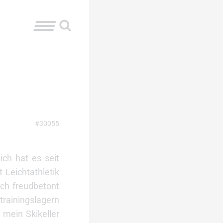
#30055
ich hat es seit
 Leichtathletik
uch freudbetont
trainingslagern
 mein Skikeller