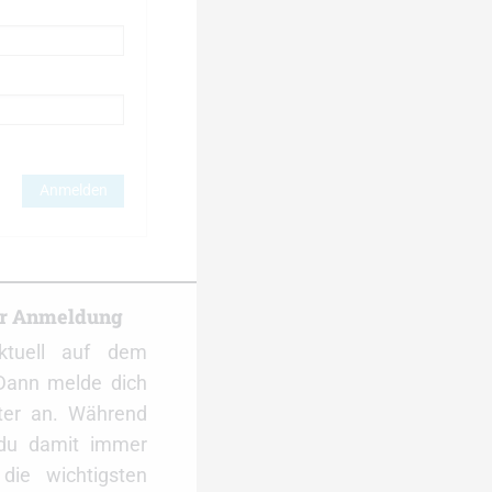
Anmelden
er Anmeldung
ktuell auf dem
Dann melde dich
ter an. Während
 du damit immer
ie wichtigsten