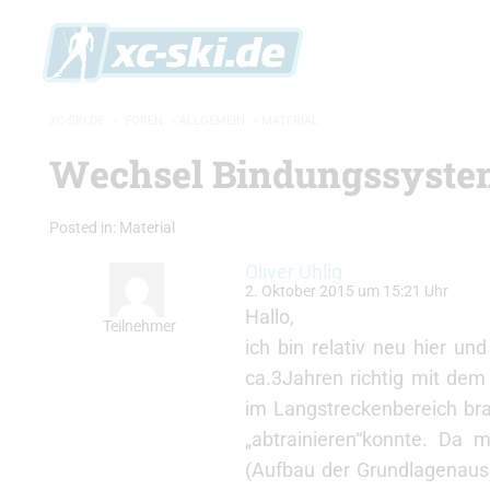
XC-SKI.DE
»
FOREN
»
ALLGEMEIN
»
MATERIAL
Wechsel Bindungssyste
Posted in:
Material
Oliver Uhlig
2. Oktober 2015 um 15:21 Uhr
Hallo,
Teilnehmer
ich bin relativ neu hier u
ca.3Jahren richtig mit dem
im Langstreckenbereich bra
„abtrainieren“konnte. Da m
(Aufbau der Grundlagenausda