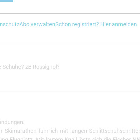
lötzlich gar nicht mehr so super lief. Alles eben 
en Eigenschaften des Materials und den Schneebedin
besseres Skigefühl, aber der Salomonschuh ist mir wied
nschutz
Abo verwalten
Schon registriert? Hier anmelden
r. Hmmm…schwere Entscheidung LG Olli
e Schuhe? zB Rossignol?
indungen.
 Skimarathon fuhr ich mit langen Schlittschuhschritten
tung Flugplatz. Mit lautem Knall löste sich die Fischer 