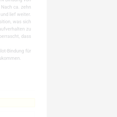
. Nach ca. zehn
nd lief weiter.
ition, was sich
aufverhalten zu
berrascht, dass
ilot-Bindung für
hzukommen.