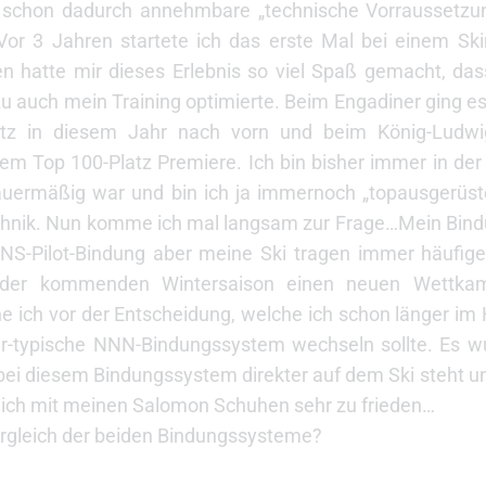
ch schon dadurch annehmbare „technische Vorraussetzu
 Vor 3 Jahren startete ich das erste Mal bei einem S
en hatte mir dieses Erlebnis so viel Spaß gemacht, das
 auch mein Training optimierte. Beim Engadiner ging e
tz in diesem Jahr nach vorn und beim König-Ludwi
em Top 100-Platz Premiere. Ich bin bisher immer in der
ermäßig war und bin ich ja immernoch „topausgerüstet
chnik. Nun komme ich mal langsam zur Frage…Mein Bind
NS-Pilot-Bindung aber meine Ski tragen immer häufi
 der kommenden Wintersaison einen neuen Wettkamp
e ich vor der Entscheidung, welche ich schon länger im
er-typische NNN-Bindungssystem wechseln sollte. Es w
 bei diesem Bindungssystem direkter auf dem Ski steht u
n ich mit meinen Salomon Schuhen sehr zu frieden…
ergleich der beiden Bindungssysteme?