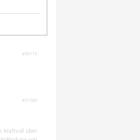
eine Frage des
gungen. In der
errum ein wenig
#30110
#37283
 kraftvoll über
NNN-Bindung von