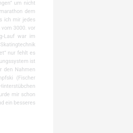
ngen“ um nicht
kimarathon dem
s ich mir jedes
s vom 3000. vor
g-Lauf war im
 Skatingtechnik
“ nur fehlt es
ungssystem ist
ger den Nahmen
fski (Fischer
 Hinterstübchen
urde mir schon
nd ein besseres