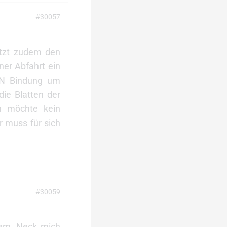
#30057
etzt zudem den
er Abfahrt ein
NNN Bindung um
ie Blatten der
h möchte kein
r muss für sich
#30059
tem. Neck mich