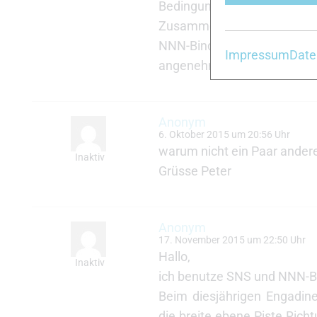
Bedingungen dieser Ski p
Zusammenspiels zwischen d
NNN-Bindung hatte ich ein 
Impressum
Date
angenehmer als der Fische
Anonym
6. Oktober 2015 um 20:56 Uhr
warum nicht ein Paar ander
Inaktiv
Grüsse Peter
Anonym
17. November 2015 um 22:50 Uhr
Hallo,
Inaktiv
ich benutze SNS und NNN-B
Beim diesjährigen Engadiner
die breite ebene Piste Rich