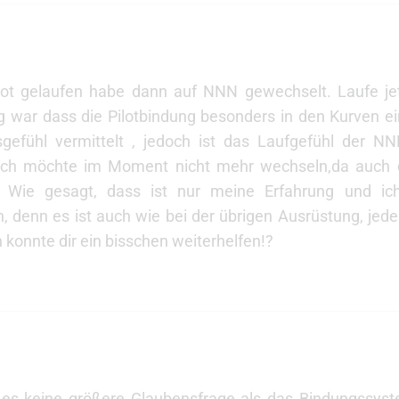
Pilot gelaufen habe dann auf NNN gewechselt. Laufe j
war dass die Pilotbindung besonders in den Kurven ein
tsgefühl vermittelt , jedoch ist das Laufgefühl der 
nlich möchte im Moment nicht mehr wechseln,da auch d
 Wie gesagt, dass ist nur meine Erfahrung und ic
denn es ist auch wie bei der übrigen Ausrüstung, jede
h konnte dir ein bisschen weiterhelfen!?
t es keine größere Glaubensfrage als das Bindungssys