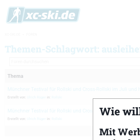
XC-SKI.DE
»
FOREN
Themen-Schlagwort: ausleih
Thema
Münchner Testival für Rollski und Cross-Rollski im Juli und
Erstellt von:
Ulrich Rüger
in:
Rollski
Wie will
Münchner Testival für Rollski und Cross-Rollski im April 201
Erstellt von:
Ulrich Rüger
in:
Rollski
Mit Wer