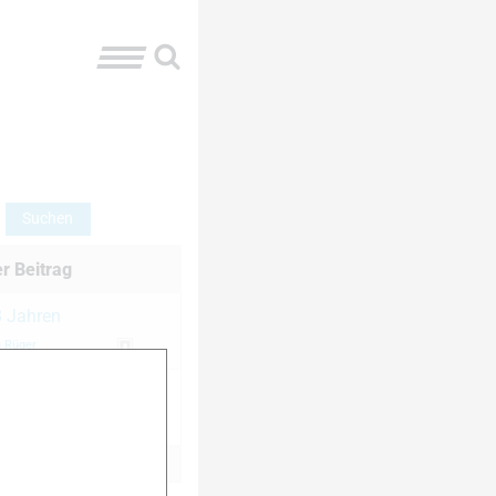
er Beitrag
8 Jahren
h Rüger
ren, 4 Monaten
h Rüger