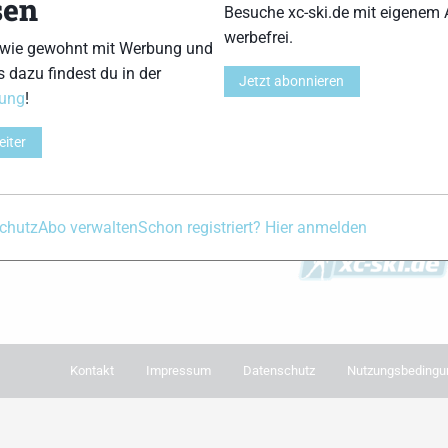
sen
Besuche xc-ski.de mit eigenem 
werbefrei.
 wie gewohnt mit Werbung und
xc-ski.de Newslet
s dazu findest du in der
Jetzt abonnieren
Du willst immer aktu
rung
!
bleiben? Dann meld
Newsletter an. Während
eiter
e in Social Media
damit immer einm
ram
facebook
spotify
x
youtube
wichtigsten News 
Postfach. Einfach hier
chutz
Abo verwalten
Schon registriert? Hier anmelden
Kontakt
Impressum
Datenschutz
Nutzungsbedingu