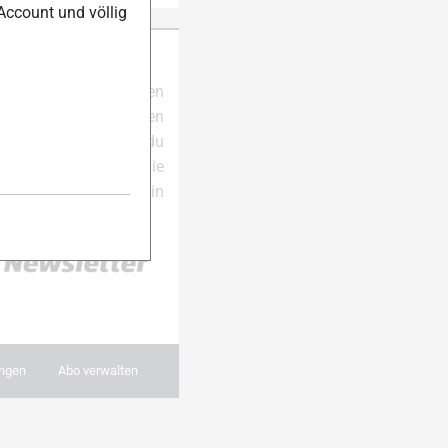
Account und völlig
ter Anmeldung
ell auf dem Laufenden
e dich für unseren
 der Saison erhältst du
al pro Woche die
und Themen in dein
 anmelden:
ngen
Abo verwalten