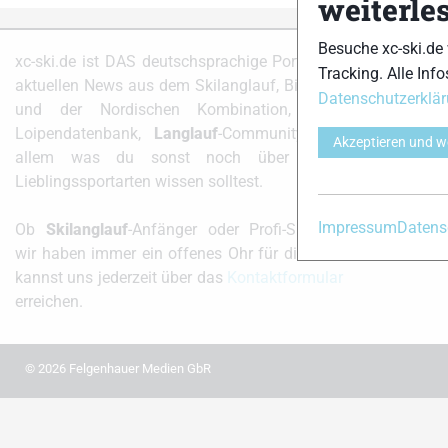
weiterle
Besuche xc-ski.de
Partner
xc-ski.de ist DAS deutschsprachige Portal mit
Tracking. Alle Info
aktuellen News aus dem Skilanglauf, Biathlon
Datenschutzerklä
und der Nordischen Kombination, einer
Loipendatenbank,
Langlauf
-Community und
Akzeptieren und w
xc-ski.d
allem was du sonst noch über deine
Lieblingssportarten wissen solltest.
instag
Impressum
Datens
Ob
Skilanglauf
-Anfänger oder Profi-Sportler,
wir haben immer ein offenes Ohr für dich! Du
kannst uns jederzeit über das
Kontaktformular
erreichen.
© 2026 Felgenhauer Medien GbR