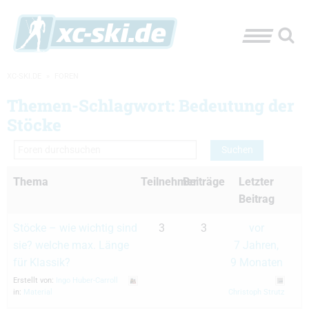
XC-SKI.DE
»
FOREN
Themen-Schlagwort: Bedeutung der
Stöcke
Thema
Teilnehmer
Beiträge
Letzter
Beitrag
Stöcke – wie wichtig sind
3
3
vor
sie? welche max. Länge
7 Jahren,
für Klassik?
9 Monaten
Erstellt von:
Ingo Huber-Carroll
in:
Material
Christoph Strutz