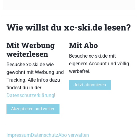
Wie willst du xc-ski.de lesen?
xc-ski.de ist DAS deutschsprachige Portal mit aktuellen
News aus dem Skilanglauf, Biathlon und der Nordischen
Mit Werbung
Mit Abo
Kombination, einer Loipendatenbank,
Langlauf
-Community
weiterlesen
und allem was du sonst noch über deine Lieblingssportarten
Besuche xc-ski.de mit
wissen solltest.
eigenem Account und völlig
Besuche xc-ski.de wie
werbefrei.
gewohnt mit Werbung und
Ob
Skilanglauf
-Anfänger oder Profi-Sportler, wir haben
Tracking. Alle Infos dazu
immer ein offenes Ohr für dich! Du kannst uns jederzeit über
Jetzt abonnieren
findest du in der
das
Kontaktformular
erreichen.
Datenschutzerklärung
!
Akzeptieren und weiter
Partner
Impressum
Datenschutz
Abo verwalten