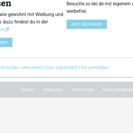
sen
Besuche xc-ski.de mit eigenem 
Du willst immer aktu
werbefrei.
bleiben? Dann meld
 wie gewohnt mit Werbung und
Newsletter an. Während
s dazu findest du in der
e in Social Media
Jetzt abonnieren
damit immer einm
rung
!
ram
facebook
spotify
x
youtube
wichtigsten News 
eiter
Postfach. Einfach hier
chutz
Abo verwalten
Schon registriert? Hier anmelden
Kontakt
Impressum
Datenschutz
Nutzungsbedingu