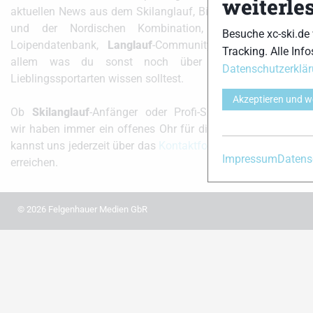
weiterle
aktuellen News aus dem Skilanglauf, Biathlon
und der Nordischen Kombination, einer
Besuche xc-ski.de
Loipendatenbank,
Langlauf
-Community und
Tracking. Alle Info
xc-ski.d
allem was du sonst noch über deine
Datenschutzerklä
Lieblingssportarten wissen solltest.
instag
Akzeptieren und w
Ob
Skilanglauf
-Anfänger oder Profi-Sportler,
wir haben immer ein offenes Ohr für dich! Du
kannst uns jederzeit über das
Kontaktformular
Impressum
Datens
erreichen.
© 2026 Felgenhauer Medien GbR