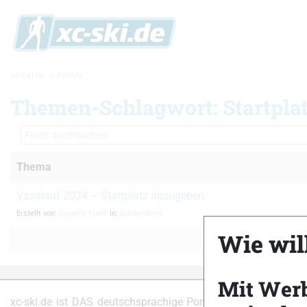
XC-SKI.DE
»
FOREN
Themen-Schlagwort: Startpla
Thema
Vasalauf 2024 – Startplatz abzugeben
Erstellt von:
Siegelin Frank
in:
Suche/Biete
Wie will
Mit Wer
Partner
xc-ski.de ist DAS deutschsprachige Portal mit