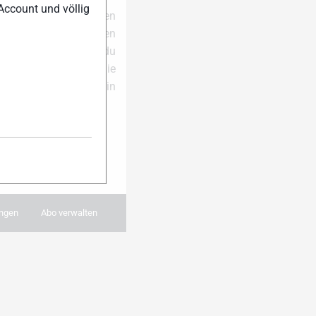
Account und völlig
ell auf dem Laufenden
e dich für unseren
 der Saison erhältst du
al pro Woche die
und Themen in dein
 anmelden:
ngen
Abo verwalten