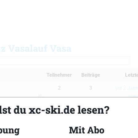
tz Vasalauf Vasa
Teilnehmer
Beiträge
Letzt
2
3
vor 2 Jah
Siegel
st du xc-ski.de lesen?
bung
Mit Abo
xc-ski.de Newslet