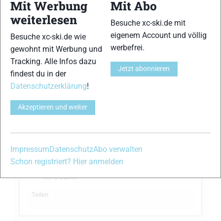
Mit Werbung
Mit Abo
Andrea Krüger
hat ihre Leistung
einer
weiterlesen
Challenge
aktualisiert.
Besuche xc-ski.de mit
eigenem Account und völlig
Besuche xc-ski.de wie
werbefrei.
gewohnt mit Werbung und
Tracking. Alle Infos dazu
Jetzt abonnieren
findest du in der
Datenschutzerklärung
!
Akzeptieren und weiter
Impressum
Datenschutz
Abo verwalten
Schon registriert? Hier anmelden
xc-ski.de Langlauf Challenge 23/24
vor 3 Jahre
Teilen