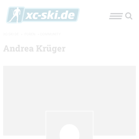
XC-SKI.DE
»
FOREN
»
COMMUNITY
Andrea Krüger