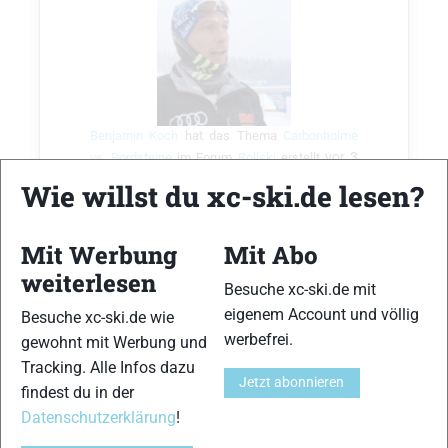
Benjamin Koch
hat das Thema
Carbonholme
vor 3
vs. Bordsteine
im Forum
Rollski
erstellt
Jahre
Wie willst du xc-ski.de lesen?
Hallo Rollerfans,
Mit Werbung
Mit Abo
vorab, ich roller in der Regel recht gerne in
weiterlesen
beiden Techniken. Können tu ich das auch.
Besuche xc-ski.de mit
Meine Asphaltstrecken sind vielfältig von
eigenem Account und völlig
Besuche xc-ski.de wie
grob bis sehr fein mit und ohne Bordsteine.
werbefrei.
gewohnt mit Werbung und
Aufsetzen tu ich dennoch öfters. Softe Rollen
Tracking. Alle Infos dazu
wie z. Bsp beim IDT Classic oder Swenor
Jetzt abonnieren
findest du in der
mag ich eigentlich recht gerne. Lange Holme
Datenschutzerklärung
!
finde ich persönlich bes…
Weiterlesen