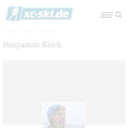
XC-SKI.DE
»
FOREN
»
COMMUNITY
Benjamin Koch