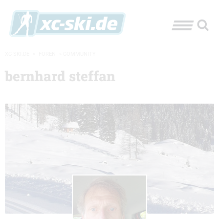
XC-SKI.DE
»
FOREN
»
COMMUNITY
bernhard steffan