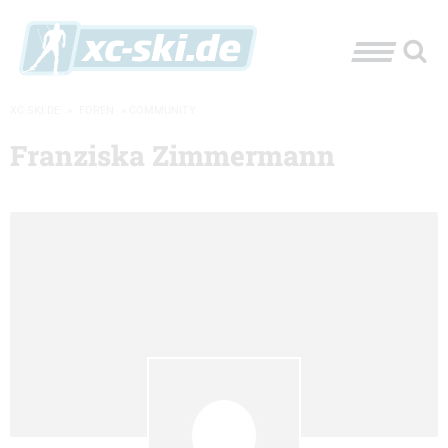
XC-SKI.DE
»
FOREN
»
COMMUNITY
Franziska Zimmermann