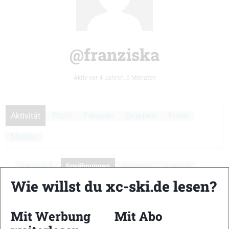
@franziska
Aktiv vor 4 Jahren, 6 Monaten
Aktivität
Profil
Freunde
Gruppen
Foren
Medien
Persönlich
Erwähnungen
Favoriten
Freunde
Wie willst du xc-ski.de lesen?
Gruppen
Aktivitäten der Mitglieder
Mit Werbung
Mit Abo