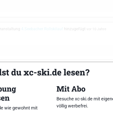
eranstaltung
4.Seebacher Rollskilauf
hinzugefügt
vor 10 Jahre
st du xc-ski.de lesen?
e zum Thema
Rennen Durchschieben!!??
im Forum
Andere The
bung
Mit Abo
sen
Besuche xc-ski.de mit eige
hl das ‘Problem’ darin, dass es darum geht schnellstöglich
völlig werbefrei.
l zu kommen. Das ist nun mal beim Klassisch das Schieben
de wie gewohnt mit