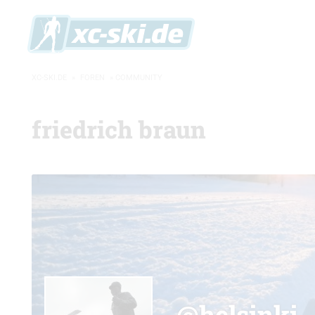
XC-SKI.DE
»
FOREN
»
COMMUNITY
friedrich braun
@helsinki