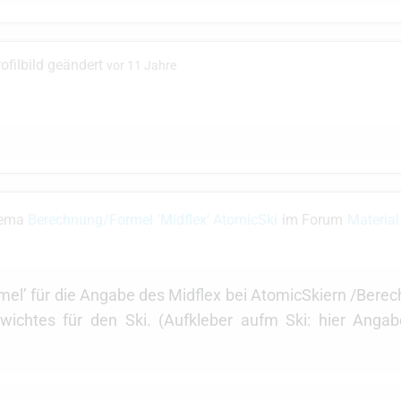
ofilbild geändert
vor 11 Jahre
hema
Berechnung/Formel 'Midflex' AtomicSki
im Forum
Material
mel’ für die Angabe des Midflex bei AtomicSkiern /Bere
wichtes für den Ski. (Aufkleber aufm Ski: hier Anga