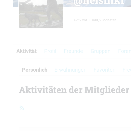
Aktiv vor 1 Jahr, 2 Monaten
Aktivität
Profil
Freunde
Gruppen
Fore
Persönlich
Erwähnungen
Favoriten
Fre
Aktivitäten der Mitglieder
RSS-
Feed