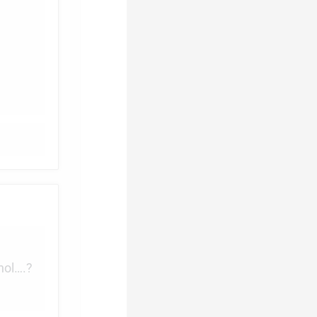
nol….?