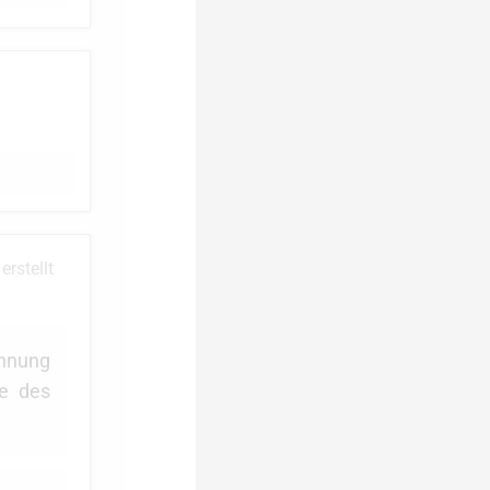
erstellt
chnung
be des