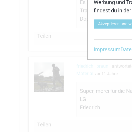
Es beginnt hier ja
Werbung und Tra
Trainingspläne der N
findest du in de
Doppelstockanteil im
Akzeptieren und w
Teilen
Impressum
Date
friedrich braun
antwort
Material
vor 11 Jahre
Super, merci für die 
LG
Friedrich
Teilen