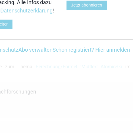
 schon im Kinder- und Jugendbereich. Wenn ich mi
cking. Alle Infos dazu
Jetzt abonnieren
Achwuchsläufer anschaue dann ist beim Rollertraini
r
Datenschutzerklärung
!
mens ho…
Weiterlesen
eiter
nschutz
Abo verwalten
Schon registriert? Hier anmelden
ete zum Thema
Berechnung/Formel 'Midflex' AtomicSki
im 
Nachforschungen