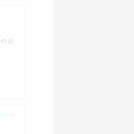
nt? 😉
iete
vor