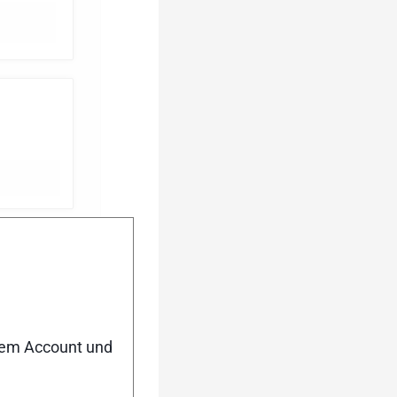
men
vor
nem Account und
.