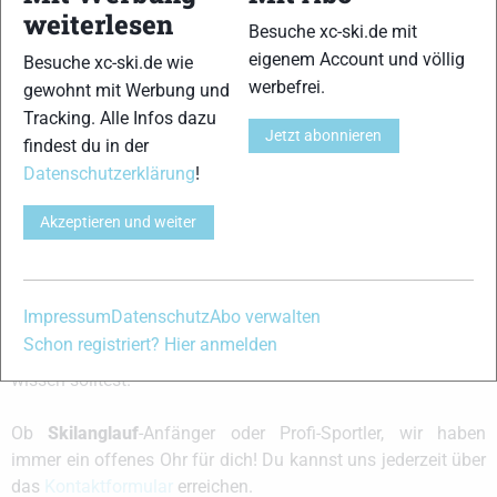
Alle Fotos
weiterlesen
Besuche xc-ski.de mit
Hochladen
eigenem Account und völlig
Besuche xc-ski.de wie
werbefrei.
gewohnt mit Werbung und
Es tut uns leid !! Es wurde keine Medien für die
Tracking. Alle Infos dazu
Anforderung gefunden !!
Jetzt abonnieren
findest du in der
Datenschutzerklärung
!
Akzeptieren und weiter
xc-ski.de ist DAS deutschsprachige Portal mit aktuellen
News aus dem Skilanglauf, Biathlon und der Nordischen
Impressum
Datenschutz
Abo verwalten
Kombination, einer Loipendatenbank,
Langlauf
-Community
Schon registriert? Hier anmelden
und allem was du sonst noch über deine Lieblingssportarten
wissen solltest.
Ob
Skilanglauf
-Anfänger oder Profi-Sportler, wir haben
immer ein offenes Ohr für dich! Du kannst uns jederzeit über
das
Kontaktformular
erreichen.