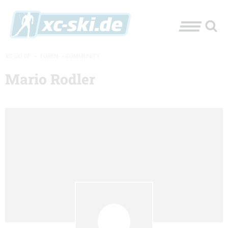
XC-SKI.DE
»
FOREN
»
COMMUNITY
Mario Rodler