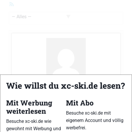
RSS-
Feed
Zeige:
Mario Rodler
antwortete zum Thema
Erfahrung
Wie willst du xc-ski.de lesen?
vor 2
mit Gigaglide Wachs?
im Forum
Material
Jahre
Mit Werbung
Mit Abo
Hallo, ich hab es mir mal bestellt und hatte
weiterlesen
Besuche xc-ski.de mit
noch keine positive Erfahrung bisher. Hab es
eigenem Account und völlig
Besuche xc-ski.de wie
aber auch noch nicht so oft probiert. Nach
werbefrei.
gewohnt mit Werbung und
meiner Recherche/Meinung handelt es sich