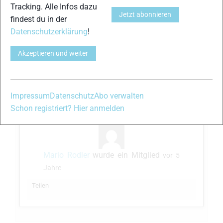
Tracking. Alle Infos dazu
um irgendwelche Silicatverbindungen die
Jetzt abonnieren
findest du in der
auch in Baumaterialien zur Wasserabweisung
Datenschutzerklärung
!
(= hydrophob) dienen.
UND: Bzgl Langlauf ist das (siehe Screenshot
Akzeptieren und weiter
im Anhang) vielleicht…
Weiterlesen
Teilen
Impressum
Datenschutz
Abo verwalten
Schon registriert? Hier anmelden
Mario Rodler
wurde ein Mitglied
vor 5
Jahre
Teilen