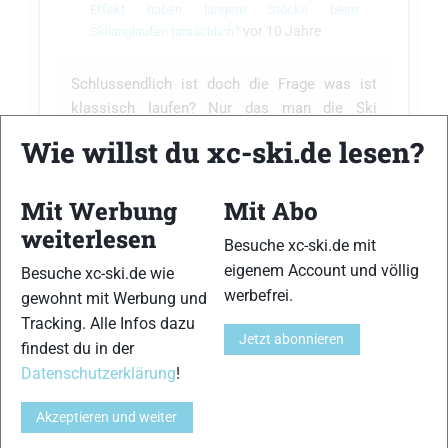
Effekt haben längere Stöcke beim
vor 10 Jahre
Skilanglaufen tatsächlich?
Schlussendlich ist doch die Frage was ist
klassisch laufen? Nur das man die Ski
parallel führt? Oder das man auch mit einer
Wie willst du xc-ski.de lesen?
(wie auch immer ausgeführten) Steigzone am
Ski läuft? Der einzige Grund zum puren
Doppelstockschieben liegt doch anscheinend
Mit Werbung
Mit Abo
im nicht unerheblichen Nachteil der mit
weiterlesen
Besuche xc-ski.de mit
Steigzonen präparierten Ski in bestimmten
eigenem Account und völlig
Besuche xc-ski.de wie
Str…
Weiterlesen
werbefrei.
gewohnt mit Werbung und
Tracking. Alle Infos dazu
Teilen
Konversation
anzeigen
Jetzt abonnieren
findest du in der
Datenschutzerklärung
!
Akzeptieren und weiter