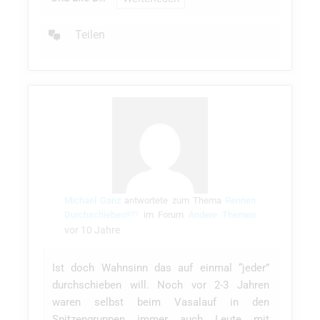
Teilen
Konversation
anzeigen
Michael Ganz
antwortete zum Thema
Rennen
Durchschieben!!??
im Forum
Andere Themen
vor 10 Jahre
Ist doch Wahnsinn das auf einmal “jeder”
durchschieben will. Noch vor 2-3 Jahren
waren selbst beim Vasalauf in den
Spitzengruppen immer auch Leute mit