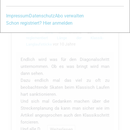
Impressum
Datenschutz
Abo verwalten
Schon registriert? Hier anmelden
Michael Ganz
kommentierte auf
FIS
reglementiert Länge der Klassik-
vor 10 Jahre
Langlaufstöcke
Endlich wird was für den Diagonalschritt
unternommen. Ob es was bringt wird man
dann sehen.
Dazu endlich mal das viel zu oft zu
beobachtende Skaten beim Klassisch Laufen
hart sanktionieren.
Und sich mal Gedanken machen über die
Streckenplanung da kann man sicher wie im
Artikel angesprochen auch den Klassikschritt
forcieren.
Und alle D…
Weiterlesen