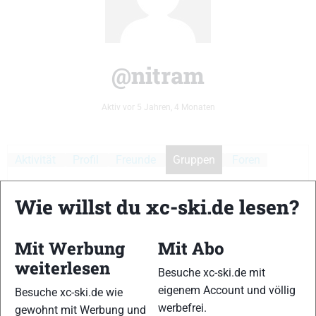
@nitram
Aktiv vor 5 Jahren, 4 Monaten
Aktivität
Profil
Freunde
Gruppen
Foren
Medien
Wie willst du xc-ski.de lesen?
Mitgliedschaften
Mit Werbung
Mit Abo
weiterlesen
Besuche xc-ski.de mit
Anordnen
eigenem Account und völlig
Besuche xc-ski.de wie
Es wurden keine Gruppen gefunden.
nach:
werbefrei.
gewohnt mit Werbung und