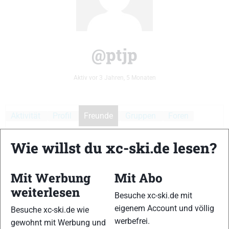
@ptjp
Aktiv vor 3 Jahren, 5 Monaten
Aktivität
Profil
Freunde
Gruppen
Foren
Medien
Wie willst du xc-ski.de lesen?
Mit Werbung
Mit Abo
weiterlesen
Besuche xc-ski.de mit
Zeige:
eigenem Account und völlig
Besuche xc-ski.de wie
Es wurden keine Benutzer gefunden.
werbefrei.
gewohnt mit Werbung und