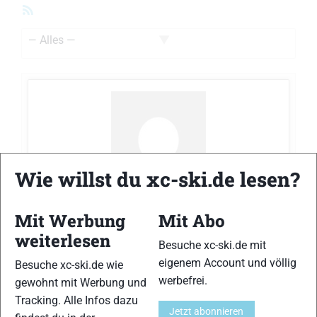
RSS-
Feed
Zeige:
Wie willst du xc-ski.de lesen?
Stefan Schöllhorn
hat das Thema
Startplatz für
Vasaloppet 2022 abzugeben
im Forum
Mit Werbung
Mit Abo
vor 4 Jahre
Suche/Biete
erstellt
weiterlesen
Besuche xc-ski.de mit
Habe einen Startplatz für den diesjährigen
eigenem Account und völlig
Besuche xc-ski.de wie
Vasaloppet abzugeben, Kosten EUR 125
werbefrei.
gewohnt mit Werbung und
Vom Veranstalter fallen dann noch Gebühren
Tracking. Alle Infos dazu
für die Ummeldung an.
Jetzt abonnieren