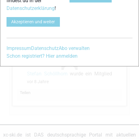
findest du in der
Bei Interesse bitte melden:
Datenschutzerklärung
!
s.schoellhorn@web.de
Akzeptieren und weiter
Teilen
Impressum
Datenschutz
Abo verwalten
Schon registriert? Hier anmelden
Stefan Schöllhorn
wurde ein Mitglied
vor 8 Jahre
Teilen
xc-ski.de ist DAS deutschsprachige Portal mit aktuellen