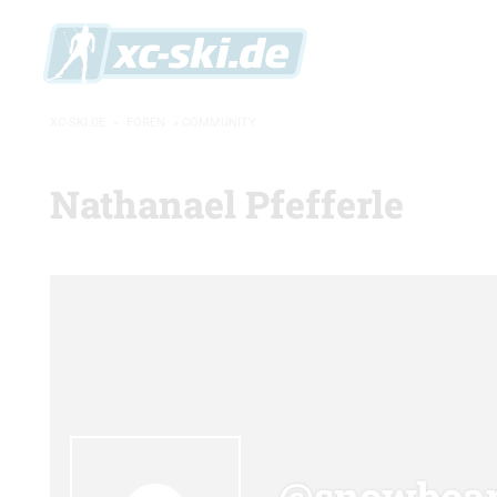
XC-SKI.DE
»
FOREN
»
COMMUNITY
Nathanael Pfefferle
@snowboar