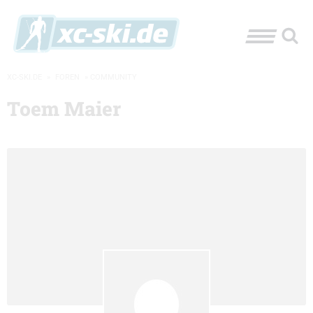
XC-SKI.DE
»
FOREN
»
COMMUNITY
Toem Maier