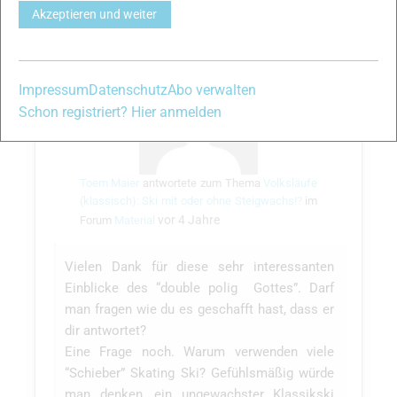
Akzeptieren und weiter
Impressum
Datenschutz
Abo verwalten
Schon registriert? Hier anmelden
Toem Maier
antwortete zum Thema
Volksläufe
(klassisch): Ski mit oder ohne Steigwachs!?
im
vor 4 Jahre
Forum
Material
Vielen Dank für diese sehr interessanten
Einblicke des “double polig Gottes”. Darf
man fragen wie du es geschafft hast, dass er
dir antwortet?
Eine Frage noch. Warum verwenden viele
“Schieber” Skating Ski? Gefühlsmäßig würde
man denken, ein ungewachster Klassikski