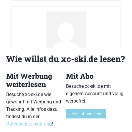
Toem Maier
antwortete zum Thema
Volksläufe
Wie willst du xc-ski.de lesen?
(klassisch): Ski mit oder ohne Steigwachs!?
im
vor 4 Jahre
Forum
Material
Mit Werbung
Mit Abo
Vielen Dank für diese sehr interessanten
weiterlesen
Besuche xc-ski.de mit
Informationen bezüglich der Ski. Und dass du
eigenem Account und völlig
Besuche xc-ski.de wie
so einen direkten Draht zu jemandem wie
werbefrei.
gewohnt mit Werbung und
Auckland hast ist natürlich schon sehr fein.
Tracking. Alle Infos dazu
Chapeau!
Jetzt abonnieren
findest du in der
Datenschutzerklärung
!
Teilen