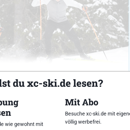
st du xc-ski.de lesen?
bung
Mit Abo
sen
Besuche xc-ski.de mit eige
völlig werbefrei.
de wie gewohnt mit