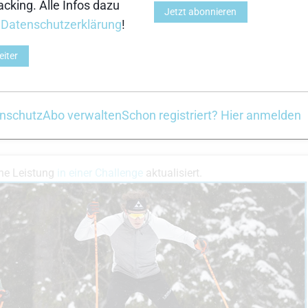
cking. Alle Infos dazu
Jetzt abonnieren
r
Datenschutzerklärung
!
eiter
nschutz
Abo verwalten
Schon registriert? Hier anmelden
ne Leistung
in einer Challenge
aktualisiert.