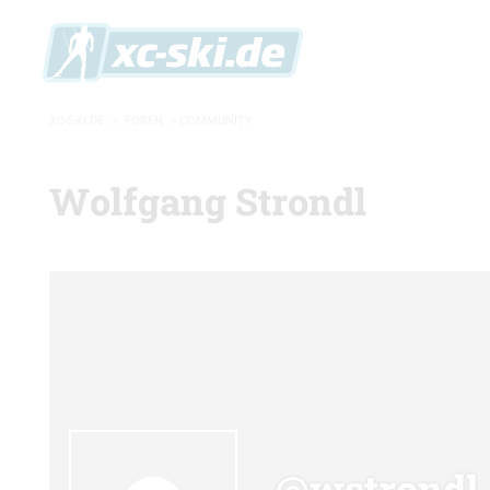
XC-SKI.DE
»
FOREN
»
COMMUNITY
Wolfgang Strondl
@wstrondl