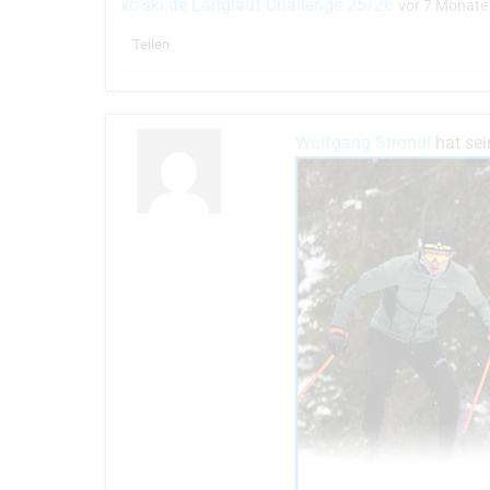
xc-ski.de Langlauf Challenge 25/26
vor 7 Monate
Teilen
Wolfgang Strondl
hat sei