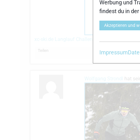
Werbung und Tra
findest du in de
Akzeptieren und w
xc-ski.de Langlauf Challenge 25/26
vor 7 Monate
Teilen
Impressum
Date
Wolfgang Strondl
hat sei