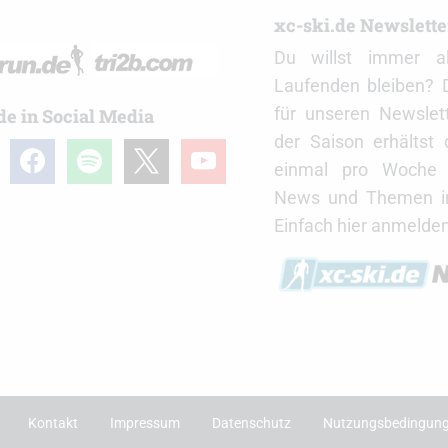
r
xc-ski.de Newslett
Du willst immer a
Laufenden bleiben? 
für unseren Newslet
de in Social Media
der Saison erhältst
gram
facebook
spotify
x
youtube
einmal pro Woche d
News und Themen in
Einfach hier anmelden
Kontakt
Impressum
Datenschutz
Nutzungsbedingun