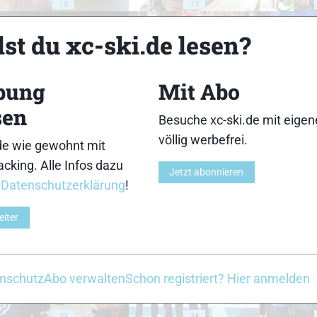
18
19
st du xc-ski.de lesen?
bung
Mit Abo
23
24
sen
Besuche xc-ski.de mit eige
völlig werbefrei.
de wie gewohnt mit
cking. Alle Infos dazu
Jetzt abonnieren
r
Datenschutzerklärung
!
28
29
eiter
nschutz
Abo verwalten
Schon registriert? Hier anmelden
33
34