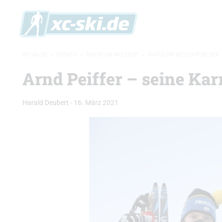
XC-SKI.DE
»
EVENTS
»
BIATHLON-WELTCUP
»
BIATHLON WELTCUP BILDER
Arnd Peiffer – seine Karr
Harald Deubert
-
16. März 2021