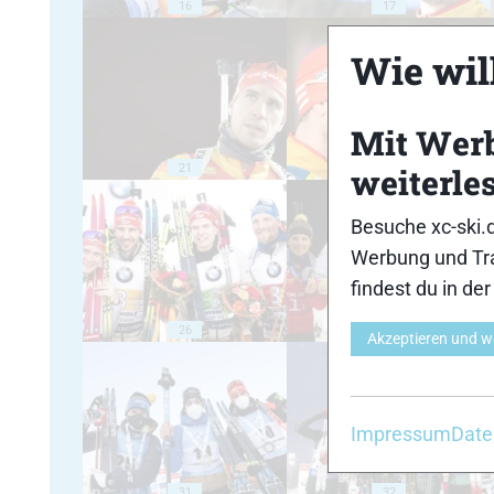
16
17
Wie will
Mit Wer
21
22
weiterle
Besuche xc-ski.
Werbung und Tra
findest du in de
26
27
Akzeptieren und w
Impressum
Date
31
32