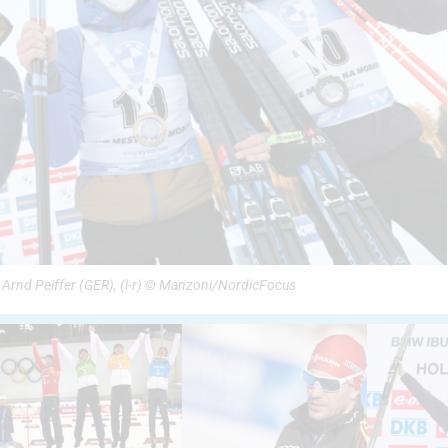
Arnd Peiffer (GER), (l-r) © Manzoni/NordicFocus