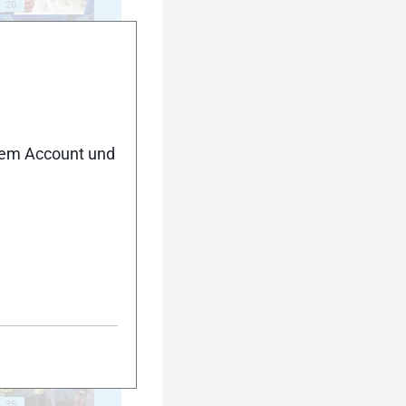
20
25
nem Account und
30
35