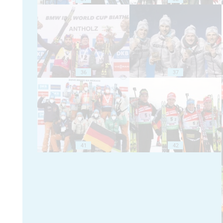
36
37
41
42