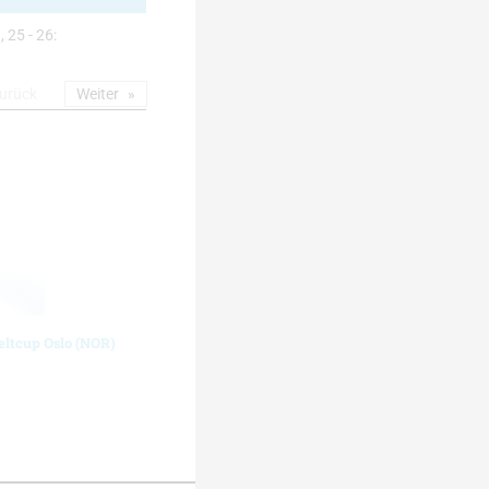
, 25 - 26:
urück
Weiter
eltcup Oslo (NOR)