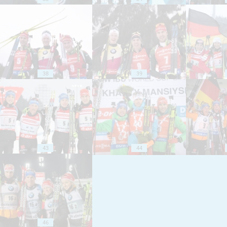
38
39
43
44
46