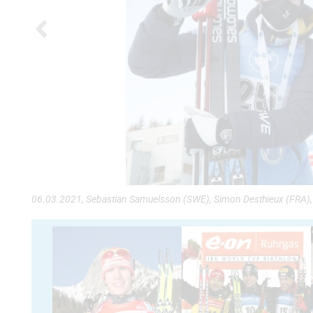
06.03.2021, Sebastian Samuelsson (SWE), Simon Desthieux (FRA), 