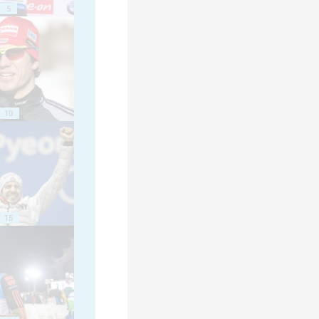
5
10
15