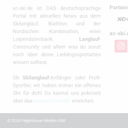
Partne
xc-ski.de ist DAS deutschsprachige
Portal mit aktuellen News aus dem
Skilanglauf, Biathlon und der
Nordischen Kombination, einer
xc-ski.
Loipendatenbank,
Langlauf
-
insta
Community und allem was du sonst
noch über deine Lieblingssportarten
wissen solltest.
Ob
Skilanglauf
-Anfänger oder Profi-
Sportler, wir haben immer ein offenes
Ohr für dich! Du kannst uns jederzeit
über das
Kontaktformular
erreichen.
© 2026 Felgenhauer Medien GbR