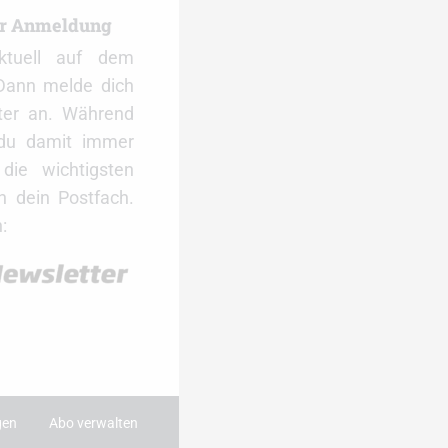
er Anmeldung
ktuell auf dem
Dann melde dich
ter an. Während
 du damit immer
ie wichtigsten
 dein Postfach.
:
gen
Abo verwalten