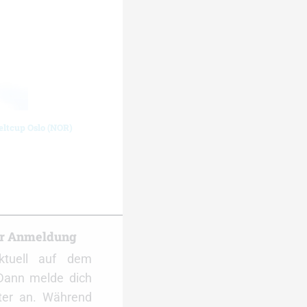
eltcup Oslo (NOR)
er Anmeldung
ktuell auf dem
Dann melde dich
ter an. Während