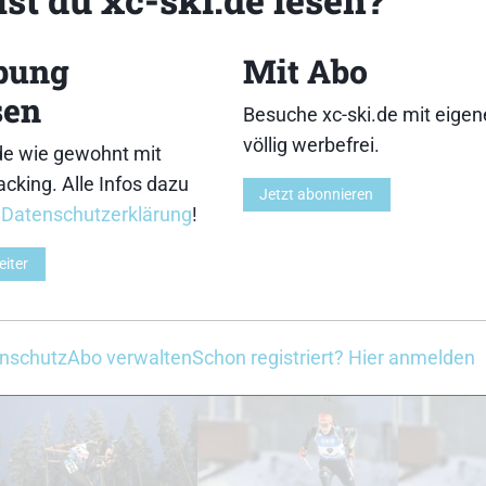
18
19
bung
Mit Abo
sen
Besuche xc-ski.de mit eige
völlig werbefrei.
de wie gewohnt mit
cking. Alle Infos dazu
Jetzt abonnieren
23
24
r
Datenschutzerklärung
!
eiter
nschutz
Abo verwalten
Schon registriert? Hier anmelden
28
29