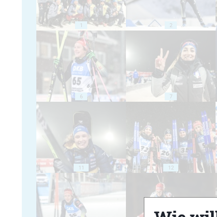
1
2
6
7
11
12
Wie will