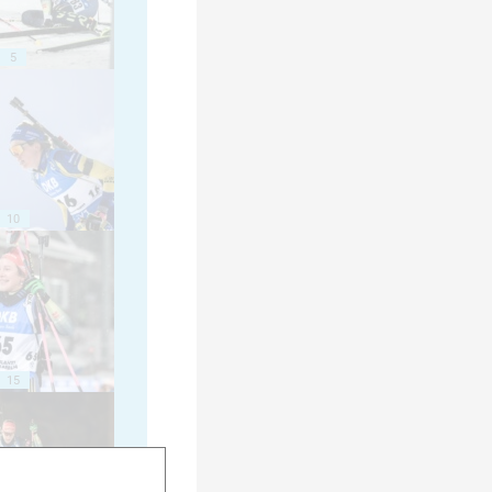
5
10
15