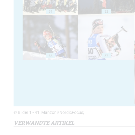
31
32
36
37
© Bilder 1 - 41: Manzoni/NordicFocus;
VERWANDTE ARTIKEL