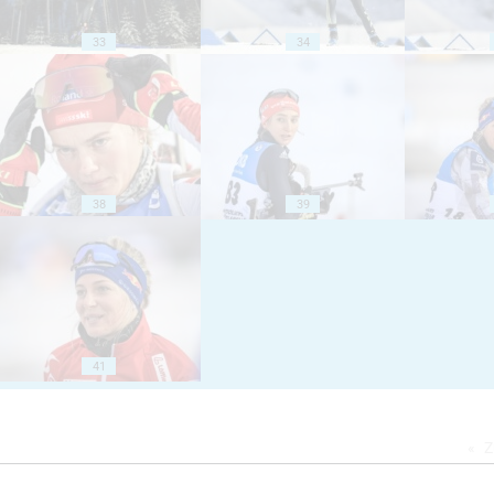
33
34
38
39
41
Z