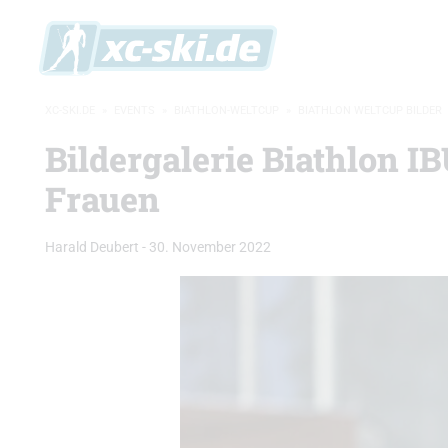
XC-SKI.DE
»
EVENTS
»
BIATHLON-WELTCUP
»
BIATHLON WELTCUP BILDER
Bildergalerie Biathlon IB
Frauen
Harald Deubert
-
30. November 2022