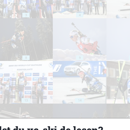
3
4
8
9
13
14
st du xc-ski.de lesen?