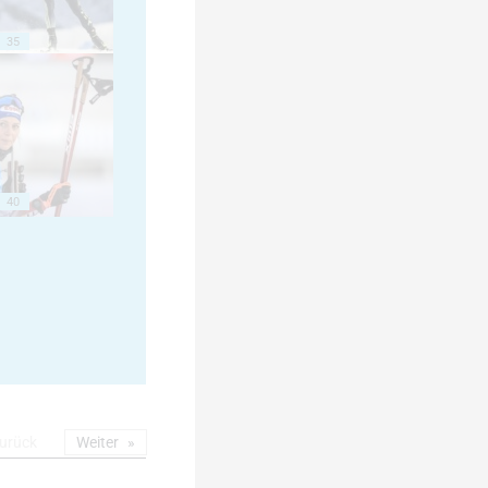
35
40
urück
Weiter