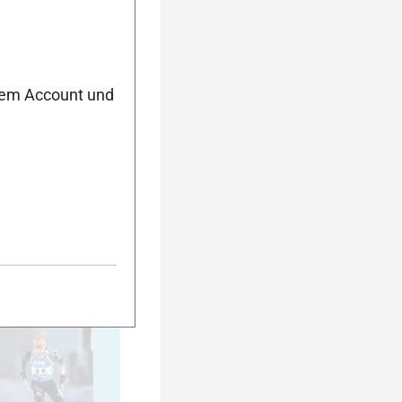
20
nem Account und
25
30