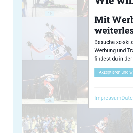
16
17
Mit Wer
weiterle
Besuche xc-ski.
Werbung und Tra
21
22
findest du in de
Akzeptieren und w
Impressum
Date
26
27