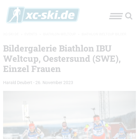
XC-SKI.DE
»
EVENTS
»
BIATHLON-WELTCUP
»
BIATHLON WELTCUP BILDER
Bildergalerie Biathlon IBU
Weltcup, Oestersund (SWE),
Einzel Frauen
Harald Deubert
-
26. November 2023