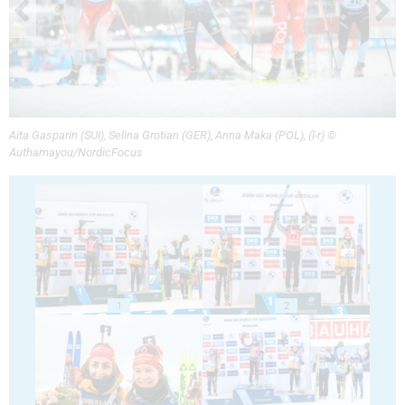
Aita Gasparin (SUI), Selina Grotian (GER), Anna Maka (POL), (l-r) ©
Authamayou/NordicFocus
1
2