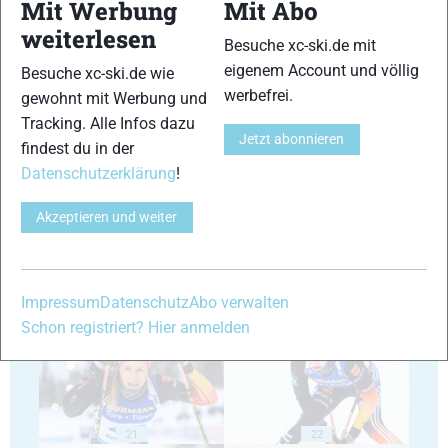
Mit Werbung
Mit Abo
15
16
weiterlesen
Besuche xc-ski.de mit
eigenem Account und völlig
Besuche xc-ski.de wie
werbefrei.
gewohnt mit Werbung und
Tracking. Alle Infos dazu
Jetzt abonnieren
findest du in der
17
18
Datenschutzerklärung
!
Akzeptieren und weiter
19
20
Impressum
Datenschutz
Abo verwalten
Schon registriert? Hier anmelden
21
22