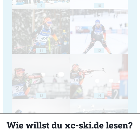
9
10
11
12
13
14
Wie willst du xc-ski.de lesen?