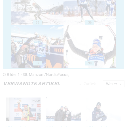
35
36
37
38
© Bilder 1 - 38: Manzoni/NordicFocus;
VERWANDTE ARTIKEL
Zurück
Weiter