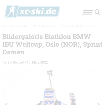
XC-SKI.DE
»
EVENTS
»
BIATHLON-WELTCUP
»
BIATHLON WELTCUP BILDER
Bildergalerie Biathlon BMW
IBU Weltcup, Oslo (NOR), Sprint
Damen
Harald Deubert
-
18. März 2022