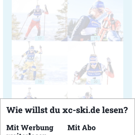
17
18
19
20
Wie willst du xc-ski.de lesen?
Mit Werbung
Mit Abo
21
22