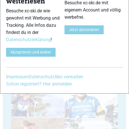
weiterlesen
Besuche xc-ski.de mit
eigenem Account und völlig
Besuche xc-ski.de wie
werbefrei.
gewohnt mit Werbung und
Tracking. Alle Infos dazu
Jetzt abonnieren
findest du in der
23
24
Datenschutzerklärung
!
Akzeptieren und weiter
25
26
Impressum
Datenschutz
Abo verwalten
Schon registriert? Hier anmelden
27
28