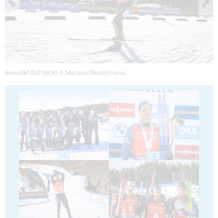
Benedikt Doll (GER) © Manzoni/NordicFocus
1
2