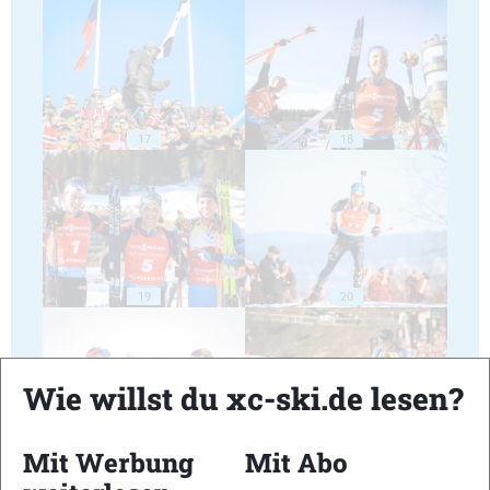
17
18
19
20
Wie willst du xc-ski.de lesen?
Mit Werbung
Mit Abo
21
22