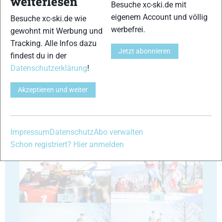
weiterlesen
Besuche xc-ski.de mit
eigenem Account und völlig
Besuche xc-ski.de wie
werbefrei.
gewohnt mit Werbung und
Tracking. Alle Infos dazu
Jetzt abonnieren
findest du in der
23
24
Datenschutzerklärung
!
Akzeptieren und weiter
25
26
Impressum
Datenschutz
Abo verwalten
Schon registriert? Hier anmelden
27
28