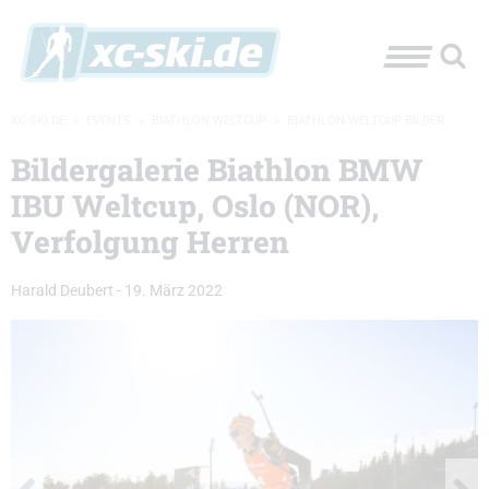
XC-SKI.DE
»
EVENTS
»
BIATHLON-WELTCUP
»
BIATHLON WELTCUP BILDER
Bildergalerie Biathlon BMW
IBU Weltcup, Oslo (NOR),
Verfolgung Herren
Harald Deubert
-
19. März 2022