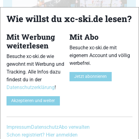
Wie willst du xc-ski.de lesen?
17
18
Mit Werbung
Mit Abo
weiterlesen
Besuche xc-ski.de mit
eigenem Account und völlig
Besuche xc-ski.de wie
werbefrei.
gewohnt mit Werbung und
Tracking. Alle Infos dazu
19
20
Jetzt abonnieren
findest du in der
Datenschutzerklärung
!
Akzeptieren und weiter
21
22
Impressum
Datenschutz
Abo verwalten
Schon registriert? Hier anmelden