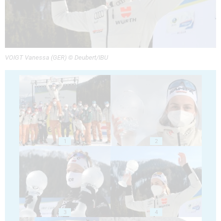
VOIGT Vanessa (GER) © Deubert/IBU
1
2
3
4