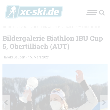
XC-SKI.DE
»
EVENTS
»
BIATHLON-WELTCUP
»
BIATHLON WELTCUP BILDER
Bildergalerie Biathlon IBU Cup
5, Obertilliach (AUT)
Harald Deubert
-
15. März 2021