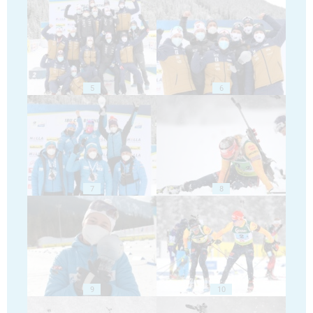
5
6
7
8
9
10