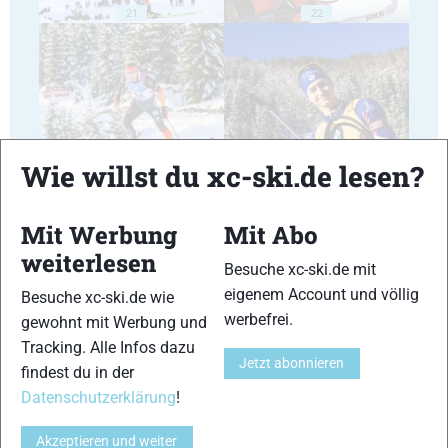
21
22
23
24
Wie willst du xc-ski.de lesen?
Mit Werbung
Mit Abo
weiterlesen
Besuche xc-ski.de mit
eigenem Account und völlig
Besuche xc-ski.de wie
25
26
werbefrei.
gewohnt mit Werbung und
Tracking. Alle Infos dazu
Jetzt abonnieren
findest du in der
Datenschutzerklärung
!
Akzeptieren und weiter
27
28