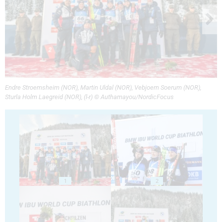
Endre Stroemsheim (NOR), Martin Uldal (NOR), Vebjoern Soerum (NOR),
Sturla Holm Laegreid (NOR), (l-r) © Authamayou/NordicFocus
1
2