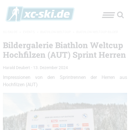
XC-SKI.DE
»
EVENTS
»
BIATHLON-WELTCUP
»
BIATHLON WELTCUP BILDER
Bildergalerie Biathlon Weltcup
Hochfilzen (AUT) Sprint Herren
Harald Deubert
-
13. Dezember 2024
Impressionen von den Sprintrennen der Herren aus
Hochfilzen (AUT)