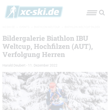
XC-SKI.DE
»
EVENTS
»
BIATHLON-WELTCUP
»
BIATHLON WELTCUP BILDER
Bildergalerie Biathlon IBU
Weltcup, Hochfilzen (AUT),
Verfolgung Herren
Harald Deubert
-
11. Dezember 2022