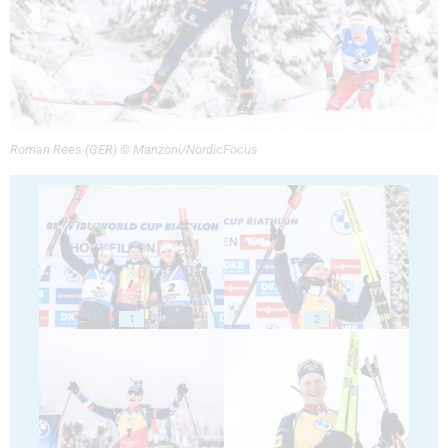
Roman Rees (GER) © Manzoni/NordicFocus
1
2