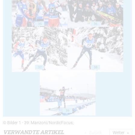
35
36
37
38
39
© Bilder 1 - 39: Manzoni/NordicFocus;
VERWANDTE ARTIKEL
Zurück
Weiter