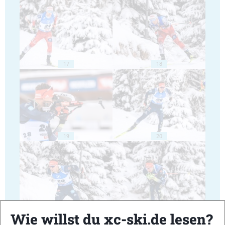
17
18
19
20
21
22
Wie willst du xc-ski.de lesen?