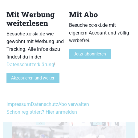
Mit Werbung
Mit Abo
weiterlesen
Besuche xc-ski.de mit
eigenem Account und völlig
Besuche xc-ski.de wie
23
24
werbefrei.
gewohnt mit Werbung und
Tracking. Alle Infos dazu
Jetzt abonnieren
findest du in der
Datenschutzerklärung
!
Akzeptieren und weiter
25
26
Impressum
Datenschutz
Abo verwalten
Schon registriert? Hier anmelden
27
28