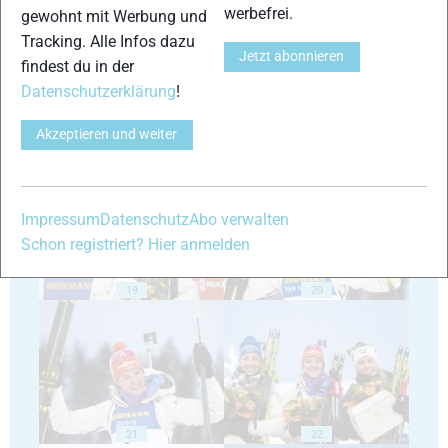
15
16
werbefrei.
gewohnt mit Werbung und
Tracking. Alle Infos dazu
Jetzt abonnieren
findest du in der
Datenschutzerklärung
!
Akzeptieren und weiter
17
18
Impressum
Datenschutz
Abo verwalten
Schon registriert? Hier anmelden
19
20
21
22