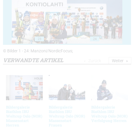
23
24
© Bilder 1 - 24: Manzoni/NordicFocus;
VERWANDTE ARTIKEL
Zurück
Weiter
Bildergalerie
Bildergalerie
Bildergalerie
Biathlon IBU
Biathlon IBU
Biathlon IBU
Weltcup Oslo (NOR)
Weltcup Oslo (NOR)
Weltcup Oslo (NOR)
Massenstart
Massenstart
Verfolgung Herren
Herren
Frauen