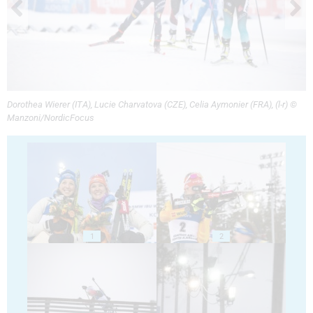
Dorothea Wierer (ITA), Lucie Charvatova (CZE), Celia Aymonier (FRA), (l-r) ©
Manzoni/NordicFocus
1
2