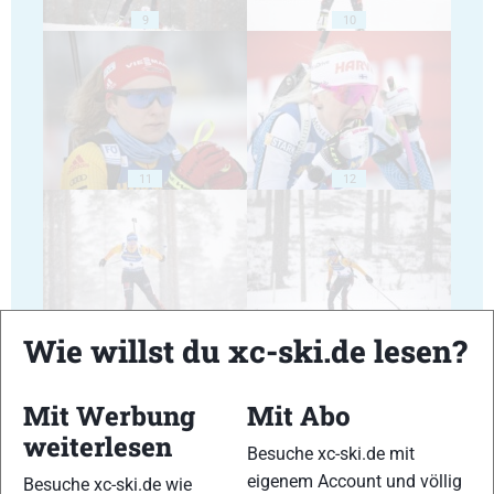
9
10
11
12
13
14
Wie willst du xc-ski.de lesen?
Mit Werbung
Mit Abo
weiterlesen
Besuche xc-ski.de mit
eigenem Account und völlig
Besuche xc-ski.de wie