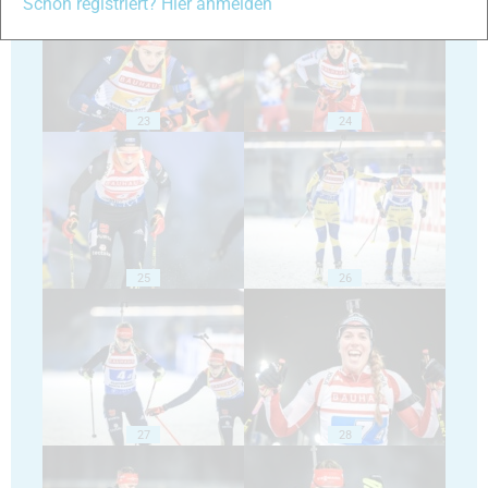
Schon registriert? Hier anmelden
23
24
25
26
27
28