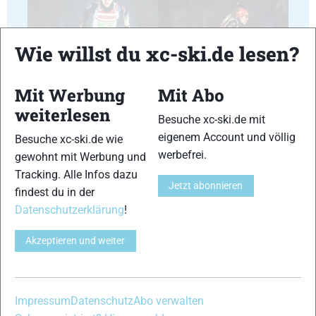
Wie willst du xc-ski.de lesen?
Mit Werbung
Mit Abo
17
18
weiterlesen
Besuche xc-ski.de mit
eigenem Account und völlig
Besuche xc-ski.de wie
werbefrei.
gewohnt mit Werbung und
Tracking. Alle Infos dazu
Jetzt abonnieren
findest du in der
19
20
Datenschutzerklärung
!
Akzeptieren und weiter
21
22
Impressum
Datenschutz
Abo verwalten