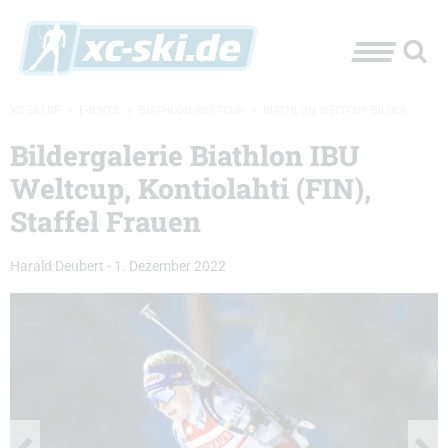
XC-SKI.DE
»
EVENTS
»
BIATHLON-WELTCUP
»
BIATHLON WELTCUP BILDER
Bildergalerie Biathlon IBU
Weltcup, Kontiolahti (FIN),
Staffel Frauen
Harald Deubert
-
1. Dezember 2022