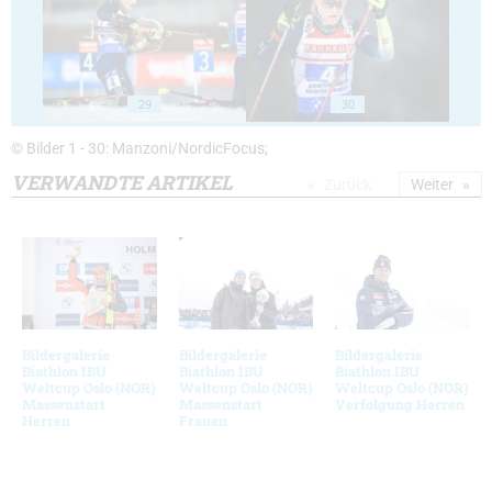
29
30
© Bilder 1 - 30: Manzoni/NordicFocus;
VERWANDTE ARTIKEL
Zurück
Weiter
Bildergalerie
Bildergalerie
Bildergalerie
Biathlon IBU
Biathlon IBU
Biathlon IBU
Weltcup Oslo (NOR)
Weltcup Oslo (NOR)
Weltcup Oslo (NOR)
Massenstart
Massenstart
Verfolgung Herren
Herren
Frauen