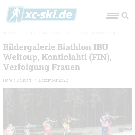
XC-SKI.DE
»
EVENTS
»
BIATHLON-WELTCUP
»
BIATHLON WELTCUP BILDER
Bildergalerie Biathlon IBU
Weltcup, Kontiolahti (FIN),
Verfolgung Frauen
Harald Deubert
-
4. Dezember 2022