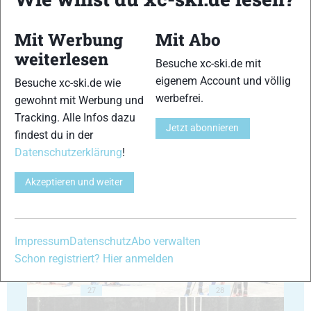
Mit Werbung
Mit Abo
weiterlesen
Besuche xc-ski.de mit
eigenem Account und völlig
Besuche xc-ski.de wie
23
24
werbefrei.
gewohnt mit Werbung und
Tracking. Alle Infos dazu
Jetzt abonnieren
findest du in der
Datenschutzerklärung
!
Akzeptieren und weiter
25
26
Impressum
Datenschutz
Abo verwalten
Schon registriert? Hier anmelden
27
28