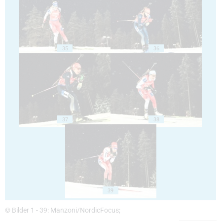
35
36
37
38
39
© Bilder 1 - 39: Manzoni/NordicFocus;