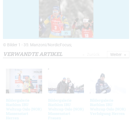
35
© Bilder 1 - 35: Manzoni/NordicFocus;
VERWANDTE ARTIKEL
Zurück
Weiter
Bildergalerie
Bildergalerie
Bildergalerie
Biathlon IBU
Biathlon IBU
Biathlon IBU
Weltcup Oslo (NOR)
Weltcup Oslo (NOR)
Weltcup Oslo (NOR)
Massenstart
Massenstart
Verfolgung Herren
Herren
Frauen