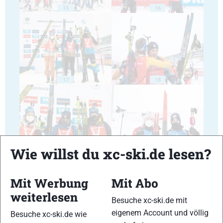
15
16
17
18
Wie willst du xc-ski.de lesen?
19
20
Mit Werbung
Mit Abo
weiterlesen
Besuche xc-ski.de mit
eigenem Account und völlig
Besuche xc-ski.de wie
21
22