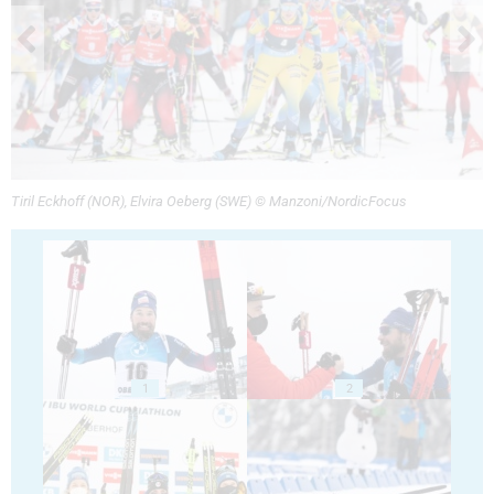
Tiril Eckhoff (NOR), Elvira Oeberg (SWE) © Manzoni/NordicFocus
1
2