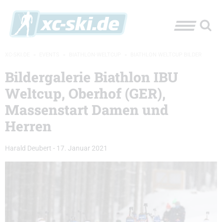
XC-SKI.DE
»
EVENTS
»
BIATHLON-WELTCUP
»
BIATHLON WELTCUP BILDER
Bildergalerie Biathlon IBU
Weltcup, Oberhof (GER),
Massenstart Damen und
Herren
Harald Deubert
-
17. Januar 2021