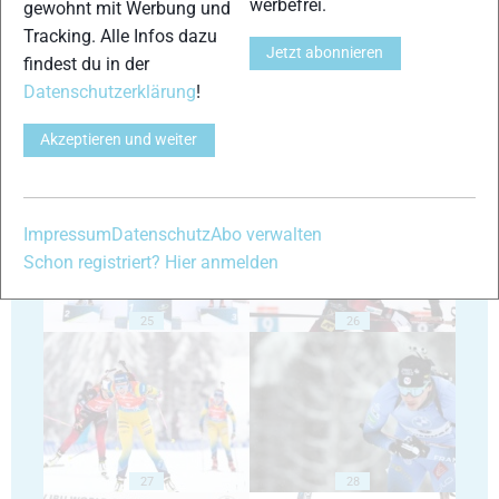
werbefrei.
gewohnt mit Werbung und
Tracking. Alle Infos dazu
Jetzt abonnieren
findest du in der
Datenschutzerklärung
!
Akzeptieren und weiter
23
24
Impressum
Datenschutz
Abo verwalten
Schon registriert? Hier anmelden
25
26
27
28