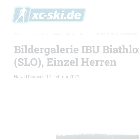
XC-SKI.DE
»
EVENTS
»
BIATHLON-WELTCUP
»
BIATHLON WELTCUP BILDER
Bildergalerie IBU Biathl
(SLO), Einzel Herren
Harald Deubert
-
17. Februar 2021