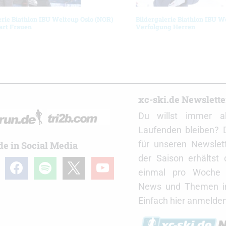
erie Biathlon IBU Weltcup Oslo (NOR)
Bildergalerie Biathlon IBU W
art Frauen
Verfolgung Herren
r
xc-ski.de Newslett
Du willst immer a
Laufenden bleiben? 
für unseren Newslet
de in Social Media
der Saison erhältst
gram
facebook
spotify
x
youtube
einmal pro Woche d
News und Themen in
Einfach hier anmelden