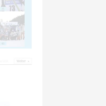
35
40
urück
Weiter