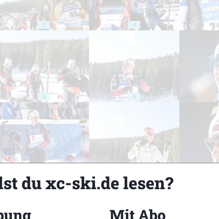
3
4
8
9
13
14
st du xc-ski.de lesen?
bung
Mit Abo