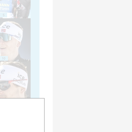
5
10
15