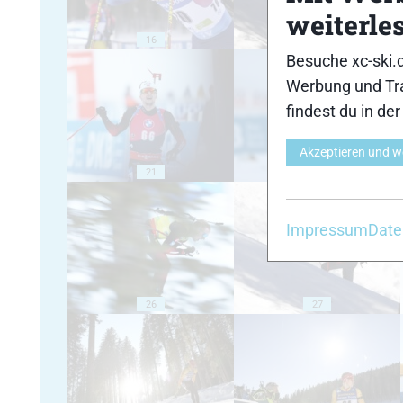
weiterle
16
17
Besuche xc-ski.
Werbung und Tra
findest du in de
Akzeptieren und w
21
22
Impressum
Date
26
27