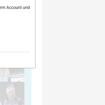
nem Account und
20
25
30