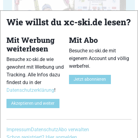
Wie willst du xc-ski.de lesen?
23
24
Mit Werbung
Mit Abo
weiterlesen
Besuche xc-ski.de mit
eigenem Account und völlig
Besuche xc-ski.de wie
werbefrei.
gewohnt mit Werbung und
Tracking. Alle Infos dazu
25
26
Jetzt abonnieren
findest du in der
Datenschutzerklärung
!
Akzeptieren und weiter
27
28
Impressum
Datenschutz
Abo verwalten
Schon registriert? Hier anmelden