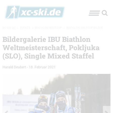
XC-SKI.DE
»
EVENTS
»
BIATHLON-WELTCUP
»
BIATHLON WELTCUP BILDER
Bildergalerie IBU Biathlon
Weltmeisterschaft, Pokljuka
(SLO), Single Mixed Staffel
Harald Deubert
-
18. Februar 2021