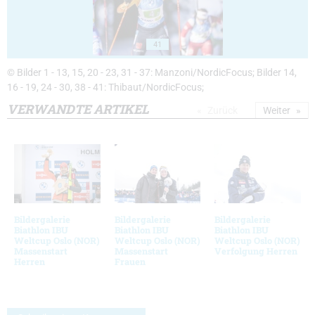
41
© Bilder 1 - 13, 15, 20 - 23, 31 - 37: Manzoni/NordicFocus; Bilder 14,
16 - 19, 24 - 30, 38 - 41: Thibaut/NordicFocus;
VERWANDTE ARTIKEL
Zurück
Weiter
Bildergalerie
Bildergalerie
Bildergalerie
Biathlon IBU
Biathlon IBU
Biathlon IBU
Weltcup Oslo (NOR)
Weltcup Oslo (NOR)
Weltcup Oslo (NOR)
Massenstart
Massenstart
Verfolgung Herren
Herren
Frauen