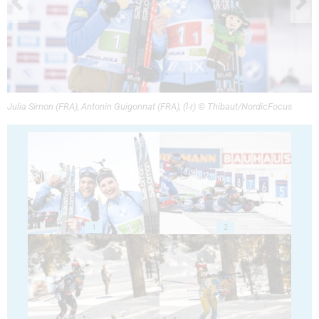
Julia Simon (FRA), Antonin Guigonnat (FRA), (l-r) © Thibaut/NordicFocus
1
2