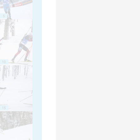
5
10
15