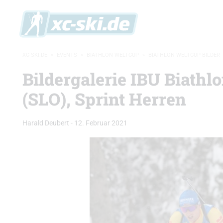
XC-SKI.DE
»
EVENTS
»
BIATHLON-WELTCUP
»
BIATHLON WELTCUP BILDER
Bildergalerie IBU Biathl
(SLO), Sprint Herren
Harald Deubert
-
12. Februar 2021