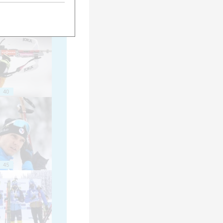
35
40
45