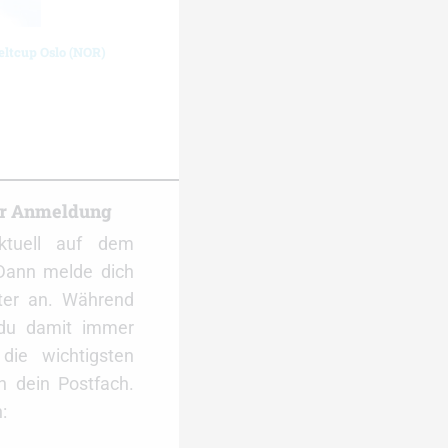
eltcup Oslo (NOR)
er Anmeldung
ktuell auf dem
Dann melde dich
ter an. Während
 du damit immer
ie wichtigsten
 dein Postfach.
: