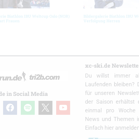
erie Biathlon IBU Weltcup Oslo (NOR)
Bildergalerie Biathlon IBU W
art Frauen
Verfolgung Herren
r
xc-ski.de Newslett
Du willst immer a
Laufenden bleiben? 
für unseren Newslet
de in Social Media
der Saison erhältst
gram
facebook
spotify
x
youtube
einmal pro Woche d
News und Themen in
Einfach hier anmelden