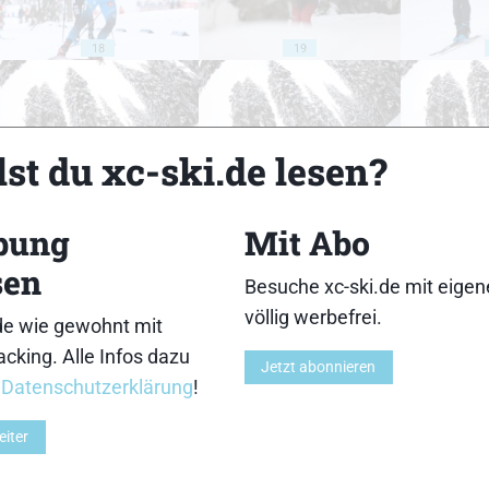
18
19
st du xc-ski.de lesen?
23
24
bung
Mit Abo
sen
Besuche xc-ski.de mit eige
völlig werbefrei.
de wie gewohnt mit
cking. Alle Infos dazu
Jetzt abonnieren
28
29
r
Datenschutzerklärung
!
eiter