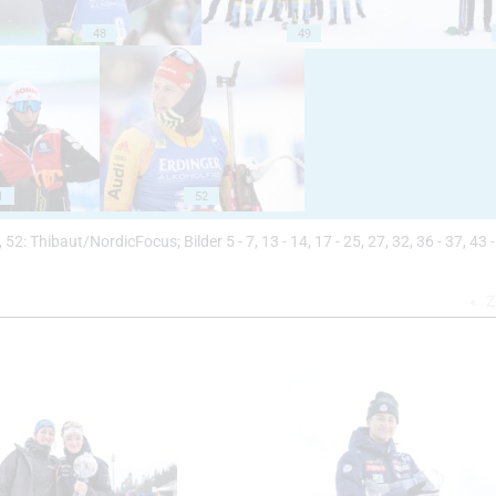
48
49
1
52
50, 52: Thibaut/NordicFocus; Bilder 5 - 7, 13 - 14, 17 - 25, 27, 32, 36 - 37, 43 -
Z