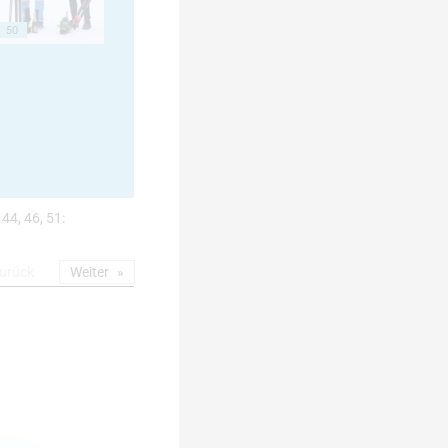
50
 44, 46, 51:
urück
Weiter