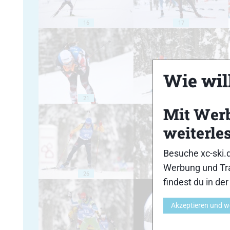
16
17
Wie will
21
22
Mit Wer
weiterle
Besuche xc-ski.
Werbung und Tra
26
27
findest du in de
Akzeptieren und w