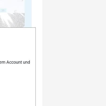
20
25
nem Account und
30