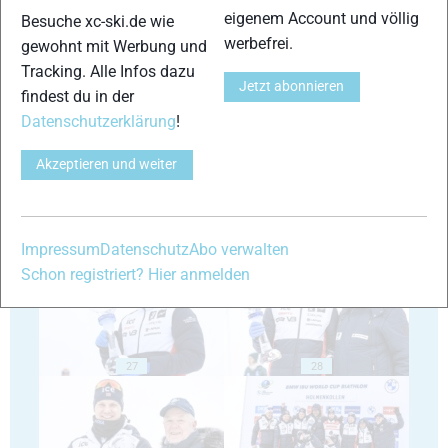
eigenem Account und völlig
Besuche xc-ski.de wie
werbefrei.
gewohnt mit Werbung und
Tracking. Alle Infos dazu
23
24
Jetzt abonnieren
findest du in der
Datenschutzerklärung
!
Akzeptieren und weiter
25
26
Impressum
Datenschutz
Abo verwalten
Schon registriert? Hier anmelden
27
28