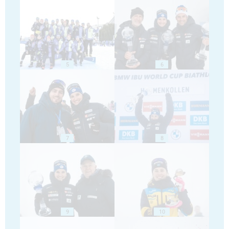
5
6
7
8
9
10