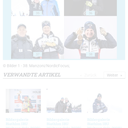
35
36
37
38
© Bilder 1 - 38: Manzoni/NordicFocus;
VERWANDTE ARTIKEL
Zurück
Weiter
Bildergalerie
Bildergalerie
Bildergalerie
Biathlon IBU
Biathlon IBU
Biathlon IBU
Weltcup Oslo (NOR)
Weltcup Oslo (NOR)
Weltcup Oslo (NOR)