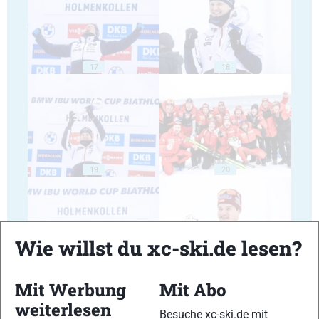
17
18
19
20
Wie willst du xc-ski.de lesen?
21
22
Mit Werbung
Mit Abo
weiterlesen
Besuche xc-ski.de mit