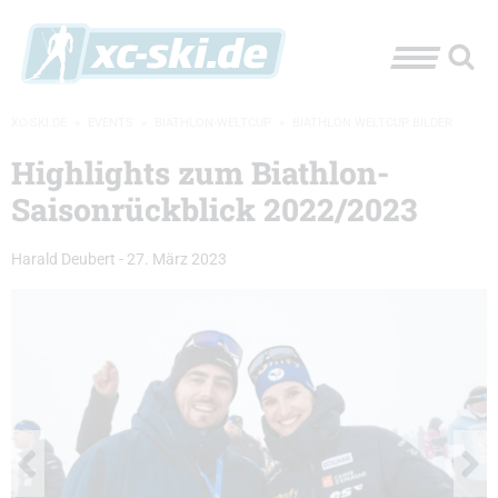
XC-SKI.DE
»
EVENTS
»
BIATHLON-WELTCUP
»
BIATHLON WELTCUP BILDER
Highlights zum Biathlon-
Saisonrückblick 2022/2023
Harald Deubert
-
27. März 2023