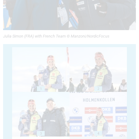
Julia Simon (FRA) with French Team © Manzoni/NordicFocus
1
2
3
4