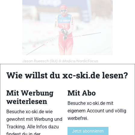
Jason Rueesch (SUI) © Modica/NordicFocus
Wie willst du xc-ski.de lesen?
Während Beda Klee seine Saison nach der WM nach vielen
gesundheitlichen Problemen für beendet erklärt hatte, hielten
zwei andere Schweizer im heutigen Rennen die Fahnen
Mit Werbung
Mit Abo
hoch. Einen sehr guten 19. Rang erreichte dabei Jason
weiterlesen
Rüesch, der etwas mehr als zwei Minuten auf Nyenget verlor.
Besuche xc-ski.de mit
Schlechter lief es für Cyril Fähndrich, der über Platz 58 nicht
eigenem Account und völlig
Besuche xc-ski.de wie
hinaus kam. Gar nicht erst starten konnte der Österreicher
werbefrei.
gewohnt mit Werbung und
Mika Vermeulen mit einem schweren Erkältungsinfekt, der
Tracking. Alle Infos dazu
Jetzt abonnieren
die Saison möglicherweise vorzeitig beendet. Insgesamt war
findest du in der