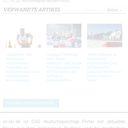
11, 19, 23: Authamayou/NordicFocus;
VERWANDTE ARTIKEL
Zurück
Weiter
Langläufer aus
Langlauf Weltcup
Weltcupfinale in
Norwegen
Oslo: Einar
Nordischer
ausgewiesen –
Hedegart und Frida
Kombination und
Besäufnis am
Karlsson gewinnen
50 Kilometer
Holmenkollen zum
50 Kilometer am
Langlauf stehen am
erzwungenen
nebligen
Holmenkollen
Karriereende
Holmenkollen
bevor
Schreibe einen Kommentar
xc-ski.de ist DAS deutschsprachige Portal mit aktuellen