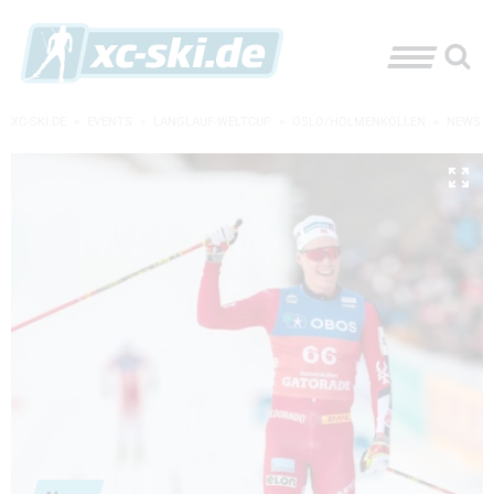
XC-SKI.DE
»
EVENTS
»
LANGLAUF-WELTCUP
»
OSLO/HOLMENKOLLEN
»
NEWS