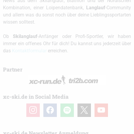
News aus dem Skilanglauf, Biathlon und der Nordischen
Kombination, einer Loipendatenbank,
Langlauf
-Community
und allem was du sonst noch über deine Lieblingssportarten
wissen solltest.
Ob
Skilanglauf
-Anfänger oder Profi-Sportler, wir haben
immer ein offenes Ohr für dich! Du kannst uns jederzeit über
das
Kontaktformular
erreichen.
Partner
xc-ski.de in Social Media
instagram
facebook
spotify
x
youtube
xc-ski.de Newsletter Anmeldung