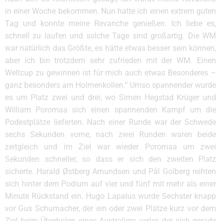
in einer Woche bekommen. Nun hatte ich einen extrem guten
Tag und konnte meine Revanche genießen. Ich liebe es,
schnell zu laufen und solche Tage sind großartig. Die WM
war natürlich das Größte, es hätte etwas besser sein können,
aber ich bin trotzdem sehr zufrieden mit der WM. Einen
Weltcup zu gewinnen ist für mich auch etwas Besonderes –
ganz besonders am Holmenkollen.“ Umso spannender wurde
es um Platz zwei und drei, wo Simen Hegstad Krüger und
William Poromaa sich einen spannenden Kampf um die
Podestplätze lieferten. Nach einer Runde war der Schwede
sechs Sekunden vorne, nach zwei Runden waren beide
zeitgleich und im Ziel war wieder Poromaa um zwei
Sekunden schneller, so dass er sich den zweiten Platz
sicherte. Harald Østberg Amundsen und Pål Golberg reihten
sich hinter dem Podium auf vier und fünf mit mehr als einer
Minute Rückstand ein. Hugo Lapalus wurde Sechster knapp
vor Gus Schumacher, der ein oder zwei Plätze kurz vor dem
Ziel beim Überholen eines Australiers verlor, der sich gerade