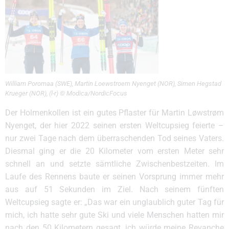
William Poromaa (SWE), Martin Loewstroem Nyenget (NOR), Simen Hegstad
Krueger (NOR), (l-r) © Modica/NordicFocus
Der Holmenkollen ist ein gutes Pflaster für Martin Løwstrøm
Nyenget, der hier 2022 seinen ersten Weltcupsieg feierte –
nur zwei Tage nach dem überraschenden Tod seines Vaters.
Diesmal ging er die 20 Kilometer vom ersten Meter sehr
schnell an und setzte sämtliche Zwischenbestzeiten. Im
Laufe des Rennens baute er seinen Vorsprung immer mehr
aus auf 51 Sekunden im Ziel. Nach seinem fünften
Weltcupsieg sagte er: „Das war ein unglaublich guter Tag für
mich, ich hatte sehr gute Ski und viele Menschen hatten mir
nach den 50 Kilometern gesagt, ich würde meine Revanche