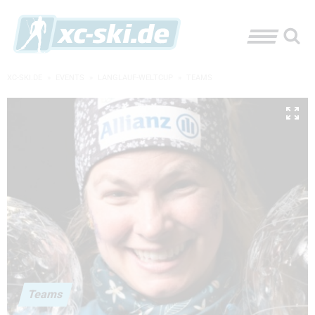
XC-SKI.DE
»
EVENTS
»
LANGLAUF-WELTCUP
»
TEAMS
Teams