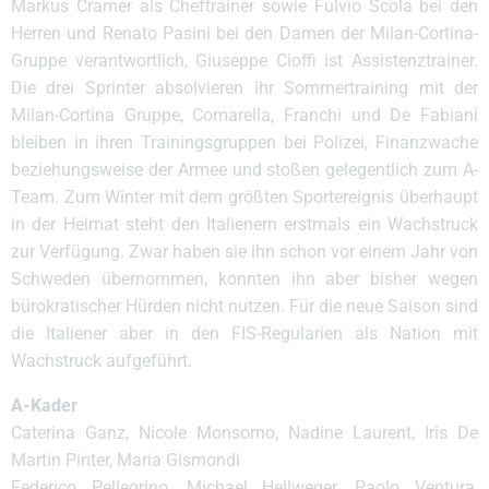
Markus Cramer als Cheftrainer sowie Fulvio Scola bei den
Herren und Renato Pasini bei den Damen der Milan-Cortina-
Gruppe verantwortlich, Giuseppe Cioffi ist Assistenztrainer.
Die drei Sprinter absolvieren ihr Sommertraining mit der
Milan-Cortina Gruppe, Comarella, Franchi und De Fabiani
bleiben in ihren Trainingsgruppen bei Polizei, Finanzwache
beziehungsweise der Armee und stoßen gelegentlich zum A-
Team. Zum Winter mit dem größten Sportereignis überhaupt
in der Heimat steht den Italienern erstmals ein Wachstruck
zur Verfügung. Zwar haben sie ihn schon vor einem Jahr von
Schweden übernommen, konnten ihn aber bisher wegen
bürokratischer Hürden nicht nutzen. Für die neue Saison sind
die Italiener aber in den FIS-Regularien als Nation mit
Wachstruck aufgeführt.
A-Kader
Caterina Ganz, Nicole Monsorno, Nadine Laurent, Iris De
Martin Pinter, Maria Gismondi
Federico Pellegrino, Michael Hellweger, Paolo Ventura,