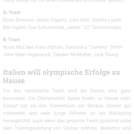
Dafür wurde sie mit einem Kaderplatz im B-Kader belohnt.
A-Team
Rosie Brennan, Jessie Diggins, Julia Kern, Sophia Laukli
Ben Ogden, Gus Schumacher, James “JC” Schoonmaker
B-Team
Novie McCabe, Kate Oldham, Samantha “Sammy” Smith
John Steel Hagenbuch, Zanden McMullen, Jack Young
Italien will olympische Erfolge zu
Hause
Für das italienische Team wird die Saison eine ganz
besondere: Die Olympischen Spiele finden zu Hause statt.
Darauf hat sie das Trainerteam um Markus Cramer gut
vorbereitet und viele junge Athleten an die Weltspitze
herangeführt, auch wenn das gesamte Team zunächst unter
dem Trainingsumfang von Cramer stöhnte. Weiterhin sind