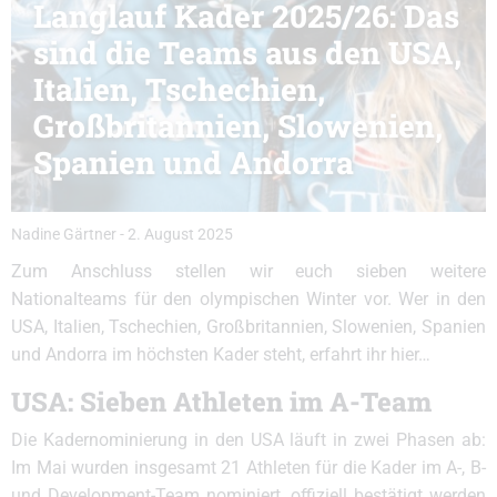
Langlauf Kader 2025/26: Das
sind die Teams aus den USA,
Italien, Tschechien,
Großbritannien, Slowenien,
Spanien und Andorra
Nadine Gärtner
-
2. August 2025
Zum Anschluss stellen wir euch sieben weitere
Nationalteams für den olympischen Winter vor. Wer in den
USA, Italien, Tschechien, Großbritannien, Slowenien, Spanien
und Andorra im höchsten Kader steht, erfahrt ihr hier…
USA: Sieben Athleten im A-Team
Die Kadernominierung in den USA läuft in zwei Phasen ab:
Im Mai wurden insgesamt 21 Athleten für die Kader im A-, B-
und Development-Team nominiert, offiziell bestätigt werden