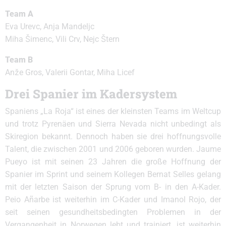
Team A
Eva Urevc, Anja Mandeljc
Miha Šimenc, Vili Crv, Nejc Štern
Team B
Anže Gros, Valerii Gontar, Miha Licef
Drei Spanier im Kadersystem
Spaniens „La Roja“ ist eines der kleinsten Teams im Weltcup
und trotz Pyrenäen und Sierra Nevada nicht unbedingt als
Skiregion bekannt. Dennoch haben sie drei hoffnungsvolle
Talent, die zwischen 2001 und 2006 geboren wurden. Jaume
Pueyo ist mit seinen 23 Jahren die große Hoffnung der
Spanier im Sprint und seinem Kollegen Bernat Selles gelang
mit der letzten Saison der Sprung vom B- in den A-Kader.
Peio Añarbe ist weiterhin im C-Kader und Imanol Rojo, der
seit seinen gesundheitsbedingten Problemen in der
Vergangenheit in Norwegen lebt und trainiert, ist weiterhin