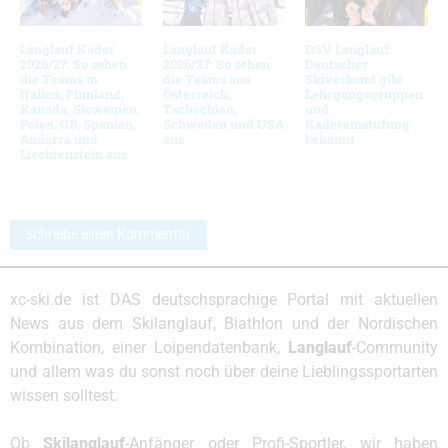
Langlauf Kader
Langlauf Kader
DSV Langlauf:
2026/27: So sehen
2026/27: So sehen
Deutscher
die Teams in
die Teams aus
Skiverband gibt
Italien, Finnland,
Österreich,
Lehrgangsgruppen
Kanada, Slowenien,
Tschechien,
und
Polen, GB, Spanien,
Schweden und USA
Kadereinstufung
Andorra und
aus
bekannt
Liechtenstein aus
Schreibe einen Kommentar
xc-ski.de ist DAS deutschsprachige Portal mit aktuellen
News aus dem Skilanglauf, Biathlon und der Nordischen
Kombination, einer Loipendatenbank,
Langlauf
-Community
und allem was du sonst noch über deine Lieblingssportarten
wissen solltest.
Ob
Skilanglauf
-Anfänger oder Profi-Sportler, wir haben