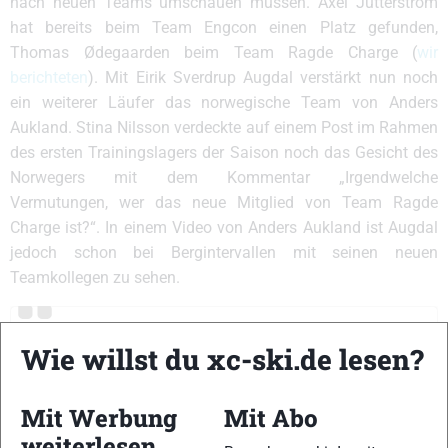
nach neuen Teams umschauen müssen. Axel Jutterström
hat bereits beim Team Engcon einen Platz gefunden,
Thomas Ødegaarden beim Team Ragde Charge (
wir
berichteten
). Mit Eirik Sverdrup Augdal verstärkt nun noch
ein weiterer Läufer das norwegische Team von Anders
Aukland. Stina Nilsson verdeckte auf einem Post im Rahmen
des ersten Trainingslagers der Saison noch das Gesicht des
Norwegers mit dem Kommentar „Irgendwelche
Vermutungen, wer das neue Mitglied von
Team Ragde
Charge
ist?“. In einem Video von Anders Aukland ist Augdal
jedoch schon bei Bergintervallen mit seinen neuen
Teamkollegen zu sehen.
Wie willst du xc-ski.de lesen?
Mit Werbung
Mit Abo
weiterlesen