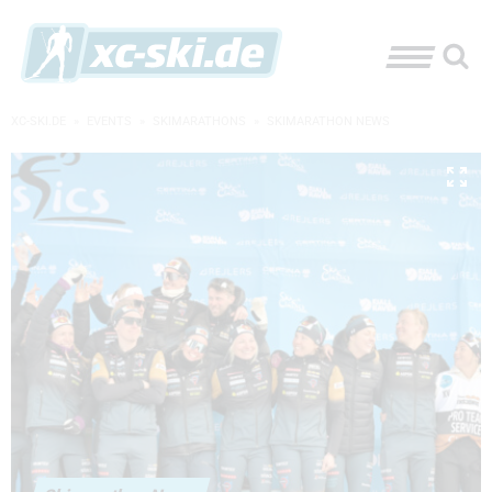
XC-SKI.DE
»
EVENTS
»
SKIMARATHONS
»
SKIMARATHON NEWS