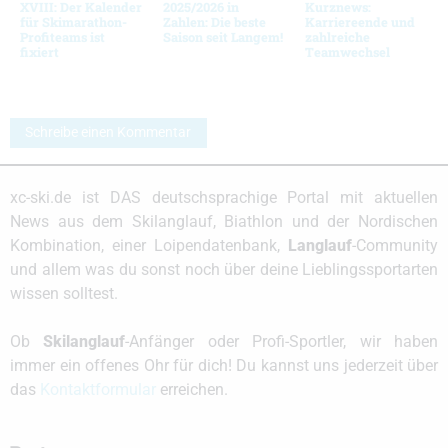
XVIII: Der Kalender
2025/2026 in
Kurznews:
für Skimarathon-
Zahlen: Die beste
Karriereende und
Profiteams ist
Saison seit Langem!
zahlreiche
fixiert
Teamwechsel
Schreibe einen Kommentar
xc-ski.de ist DAS deutschsprachige Portal mit aktuellen
News aus dem Skilanglauf, Biathlon und der Nordischen
Kombination, einer Loipendatenbank,
Langlauf
-Community
und allem was du sonst noch über deine Lieblingssportarten
wissen solltest.
Ob
Skilanglauf
-Anfänger oder Profi-Sportler, wir haben
immer ein offenes Ohr für dich! Du kannst uns jederzeit über
das
Kontaktformular
erreichen.