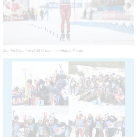
Serafin Wiestner (SUI) © Manzoni/NordicFocus
1
2