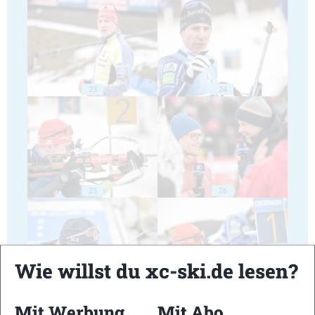
23
24
25
26
Wie willst du xc-ski.de lesen?
27
28
Mit Werbung
Mit Abo