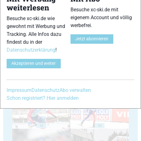
weiterlesen
Besuche xc-ski.de mit
eigenem Account und völlig
Besuche xc-ski.de wie
werbefrei.
gewohnt mit Werbung und
Tracking. Alle Infos dazu
29
30
Jetzt abonnieren
findest du in der
Datenschutzerklärung
!
Akzeptieren und weiter
31
32
Impressum
Datenschutz
Abo verwalten
Schon registriert? Hier anmelden
33
34