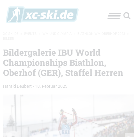
XC-SKI.DE
»
EVENTS
»
WM UND OLYMPIA
»
BIATHLON-WM OBERHOF 2023
»
BILDER
Bildergalerie IBU World
Championships Biathlon,
Oberhof (GER), Staffel Herren
Harald Deubert
-
18. Februar 2023