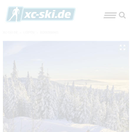
XC-SKI.DE
»
LOIPEN
»
BODENMAIS