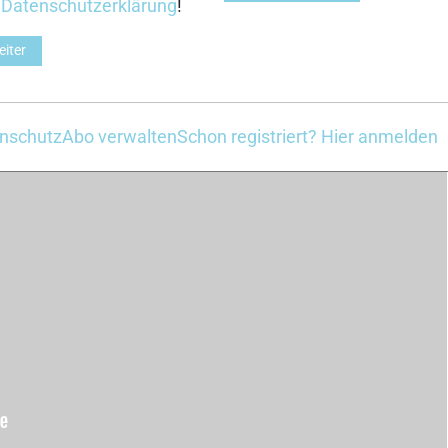
r
Datenschutzerklärung
!
eiter
nschutz
Abo verwalten
Schon registriert? Hier anmelden