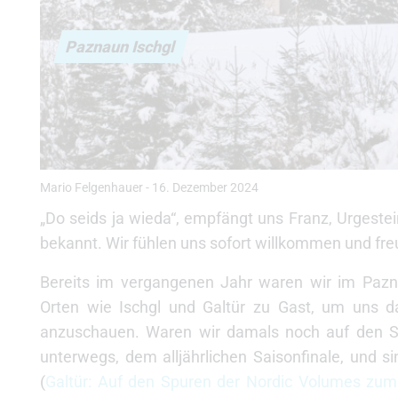
Paznaun Ischgl
Mario Felgenhauer
-
16. Dezember 2024
„Do seids ja wieda“, empfängt uns Franz, Urgeste
bekannt. Wir fühlen uns sofort willkommen und fre
Bereits im vergangenen Jahr waren wir im Paz
Orten wie Ischgl und Galtür zu Gast, um uns 
anzuschauen. Waren wir damals noch auf den 
unterwegs, dem alljährlichen Saisonfinale, und s
(
Galtür: Auf den Spuren der Nordic Volumes zum 