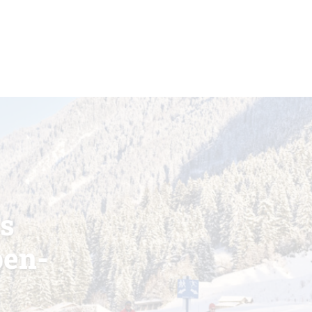
s
pen-