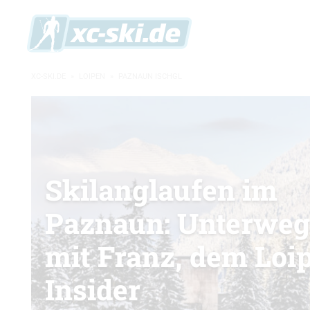
XC-SKI.DE
»
LOIPEN
»
PAZNAUN ISCHGL
Skilanglaufen im
Paznaun: Unterweg
mit Franz, dem Loi
Insider