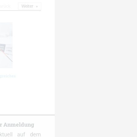
urück
Weiter
greiches
er Anmeldung
ktuell auf dem