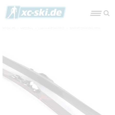
XC-SKI.DE
»
MATERIAL
»
LANGLAUFSKI-TEST
»
NORDIC CRUISING 2026