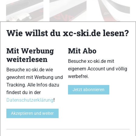
Wie willst du xc-ski.de lesen?
Rossignol EVO XC 55 R-Skin
Rossignol EVO XC 55 R-Skin
Rossignol EVO XC 55 R-Skin
TESTERGEBNIS
Mit Werbung
Mit Abo
weiterlesen
Besuche xc-ski.de mit
Abdruckverhalten
13 von 15
eigenem Account und völlig
Besuche xc-ski.de wie
werbefrei.
gewohnt mit Werbung und
Führung
Tracking. Alle Infos dazu
11 von 15
Jetzt abonnieren
findest du in der
Gleitfähigkeit
Datenschutzerklärung
!
10 von 15
Akzeptieren und weiter
Handling
11 von 15
Kurven- und